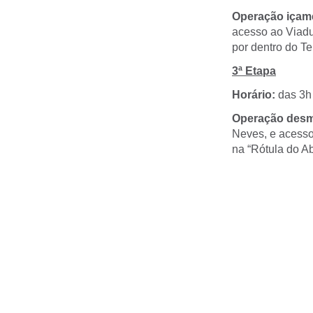
Operação içam
acesso ao Viadu
por dentro do T
3ª Etapa
Horário:
das 3h
Operação desm
Neves, e acesso
na “Rótula do Ab