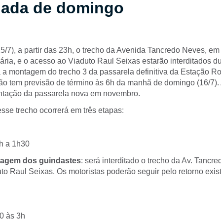
ada de domingo
/7), a partir das 23h, o trecho da Avenida Tancredo Neves, em 
ria, e o acesso ao Viaduto Raul Seixas estarão interditados d
a montagem do trecho 3 da passarela definitiva da Estação Ro
ção tem previsão de término às 6h da manhã de domingo (16/7).
antação da passarela nova em novembro.
sse trecho ocorrerá em três etapas:
h a 1h30
agem dos guindastes
: será interditado o trecho da Av. Tancr
o Raul Seixas. Os motoristas poderão seguir pelo retorno exis
0 às 3h