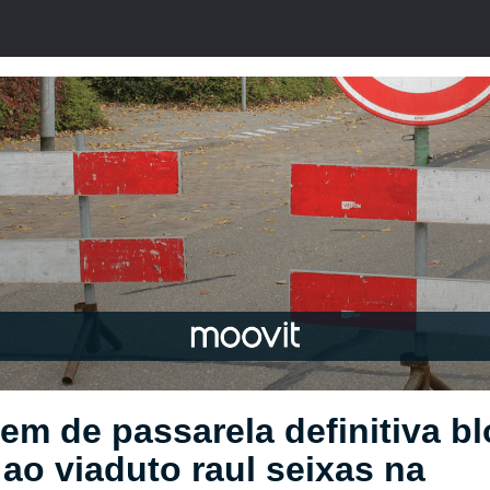
m de passarela definitiva b
ao viaduto raul seixas na