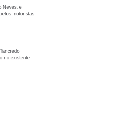
do Neves, e
pelos motoristas
a Tancredo
orno existente