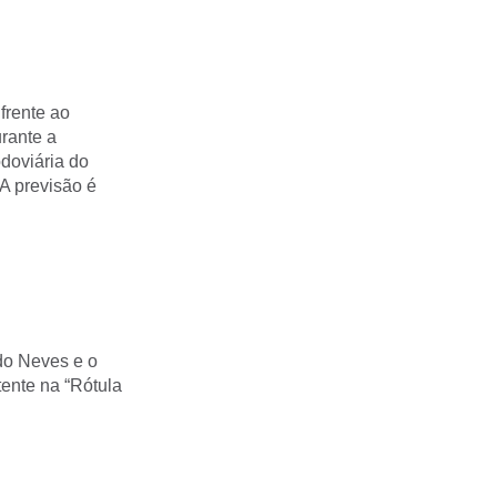
frente ao
urante a
doviária do
 A previsão é
edo Neves e o
tente na “Rótula