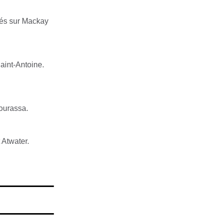
és sur Mackay
aint-Antoine.
ourassa.
 Atwater.
_____
_____