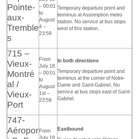
Pointe-
– 00:01
Temporary departure point and
to
terminus at Assomption metro
aux-
August
station. No service at bus stops
Tremble
4 –
west of this station.
23:59
s
715 –
From
In both directions
Vieux-
July 18
Temporary departure point and
Montré
– 00:01
terminus at the corner of Notre-
to
al /
Dame and Saint-Gabriel. No
August
service at bus stops east of Saint-
Vieux-
1st –
Gabriel.
23:59
Port
747-
Aéropor
Eastbound
From
July 18