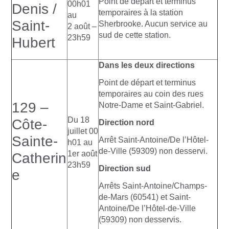
Point de départ et terminus
00h01
Denis /
temporaires à la station
au
Saint-
Sherbrooke. Aucun service au
2 août –
sud de cette station.
23h59
Hubert
Dans les deux directions
Point de départ et terminus
temporaires au coin des rues
129 –
Notre-Dame et Saint-Gabriel.
Du 18
Côte-
Direction nord
juillet 00
Sainte-
Arrêt Saint-Antoine/De l’Hôtel-
h01 au
de-Ville (59309) non desservi.
1er août
Catherin
23h59
Direction sud
e
Arrêts Saint-Antoine/Champs-
de-Mars (60541) et Saint-
Antoine/De l’Hôtel-de-Ville
(59309) non desservis.