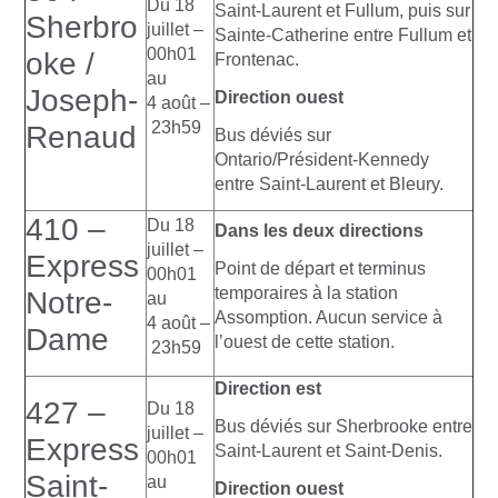
Du 18
Saint-Laurent et Fullum, puis sur
Sherbro
juillet –
Sainte-Catherine entre Fullum et
00h01
oke /
Frontenac.
au
Joseph-
Direction ouest
4 août –
23h59
Renaud
Bus déviés sur
Ontario/Président-Kennedy
entre Saint-Laurent et Bleury.
410 –
Du 18
Dans les deux directions
juillet –
Express
Point de départ et terminus
00h01
temporaires à la station
Notre-
au
Assomption. Aucun service à
4 août –
Dame
l’ouest de cette station.
23h59
Direction est
427 –
Du 18
Bus déviés sur Sherbrooke entre
juillet –
Express
Saint-Laurent et Saint-Denis.
00h01
Saint-
au
Direction ouest