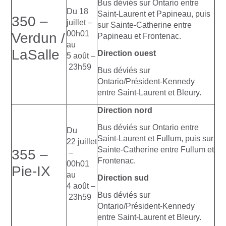
Bus déviés sur Ontario entre
Du 18
Saint-Laurent et Papineau, puis
350 –
juillet –
sur Sainte-Catherine entre
00h01
Verdun /
Papineau et Frontenac.
au
LaSalle
Direction ouest
5 août –
23h59
Bus déviés sur
Ontario/Président-Kennedy
entre Saint-Laurent et Bleury.
Direction nord
Bus déviés sur Ontario entre
Du
Saint-Laurent et Fullum, puis sur
22 juillet
Sainte-Catherine entre Fullum et
355 –
–
Frontenac.
00h01
Pie-IX
au
Direction sud
4 août –
Bus déviés sur
23h59
Ontario/Président-Kennedy
entre Saint-Laurent et Bleury.