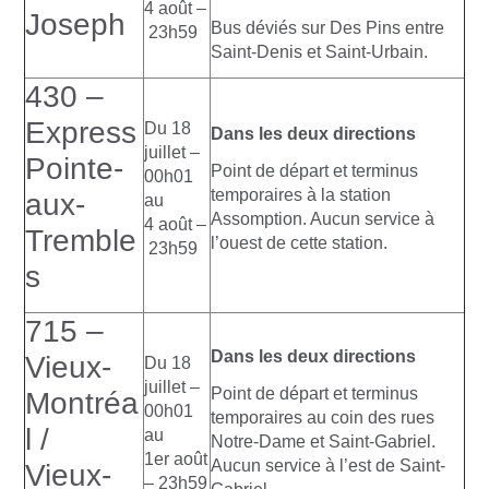
4 août –
Joseph
Bus déviés sur Des Pins entre
23h59
Saint-Denis et Saint-Urbain.
430 –
Express
Du 18
Dans les deux directions
juillet –
Pointe-
Point de départ et terminus
00h01
temporaires à la station
aux-
au
Assomption. Aucun service à
4 août –
Tremble
l’ouest de cette station.
23h59
s
715 –
Dans les deux directions
Vieux-
Du 18
juillet –
Point de départ et terminus
Montréa
00h01
temporaires au coin des rues
l /
au
Notre-Dame et Saint-Gabriel.
1er août
Aucun service à l’est de Saint-
Vieux-
– 23h59