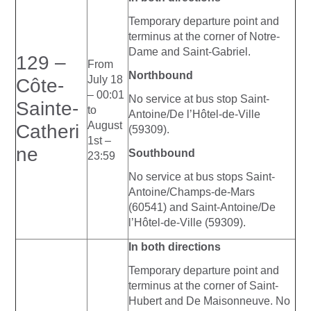
Temporary departure point and
terminus at the corner of Notre-
Dame and Saint-Gabriel.
129 –
From
Northbound
July 18
Côte-
– 00:01
No service at bus stop Saint-
Sainte-
to
Antoine/De l’Hôtel-de-Ville
August
Catheri
(59309).
1st –
ne
Southbound
23:59
No service at bus stops Saint-
Antoine/Champs-de-Mars
(60541) and Saint-Antoine/De
l’Hôtel-de-Ville (59309).
In both directions
Temporary departure point and
terminus at the corner of Saint-
Hubert and De Maisonneuve. No