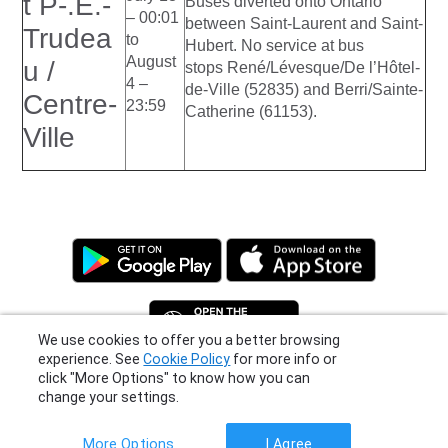
t P-.E.-
Buses diverted onto Ontario
– 00:01
between Saint-Laurent and Saint-
Trudea
to
Hubert. No service at bus
August
u /
stops René/Lévesque/De l’Hôtel-
4 –
de-Ville (52835) and Berri/Sainte-
Centre-
23:59
Catherine (61153).
Ville
We use cookies to offer you a better browsing
experience. See
Cookie Policy
for more info or
click "More Options" to know how you can
Privacy Policy
|
Terms
|
Support
change your settings.
© 2026 Moovit Updates - All Rights Reserved.
More Options
I Agree