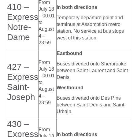
From
410 –
In both directions
July 18
Express
– 00:01
Temporary departure point and
to
terminus at Assomption metro
Notre-
August
station. No service at bus stops
Dame
4 –
west of this station.
23:59
Eastbound
From
Buses diverted onto Sherbrooke
427 –
July 18
between Saint-Laurent and Saint-
Express
– 00:01
Denis.
to
Saint-
Westbound
August
Joseph
4 –
Buses diverted onto Des Pins
23:59
between Saint-Denis and Saint-
Urbain.
430 –
From
Express
In both directions
July 18