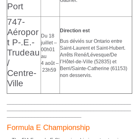
Gabriel.
Port
747-
Aéropor
Direction est
Du 18
t P-.E.-
Bus déviés sur Ontario entre
juillet –
Saint-Laurent et Saint-Hubert.
00h01
Trudeau
Arrêts René/Lévesque/De
au
/
l’Hôtel-de-Ville (52835) et
4 août –
Berri/Sainte-Catherine (61153)
23h59
Centre-
non desservis.
Ville
________________________________________
________________________________________
________________________
Formula E Championship