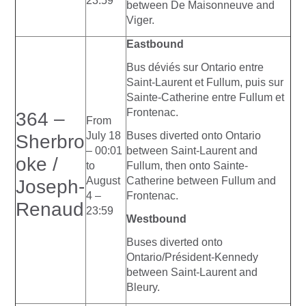
23:59
between De Maisonneuve and
Viger.
Eastbound
Bus déviés sur Ontario entre
Saint-Laurent et Fullum, puis sur
Sainte-Catherine entre Fullum et
Frontenac.
364 –
From
July 18
Buses diverted onto Ontario
Sherbro
– 00:01
between Saint-Laurent and
oke /
to
Fullum, then onto Sainte-
August
Catherine between Fullum and
Joseph-
4 –
Frontenac.
Renaud
23:59
Westbound
Buses diverted onto
Ontario/Président-Kennedy
between Saint-Laurent and
Bleury.