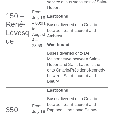
service at bus stops east of Saint-
Hubert.
From
150 –
Eastbound
July 18
René-
– 00:01
Buses diverted onto Ontario
to
between Saint-Laurent and
Lévesq
August
Amherst.
ue
4 –
Westbound
23:59
Buses diverted onto De
Maisonneuve between Saint-
Hubert and Saint-Laurent, then
onto Ontario/Président-Kennedy
between Saint-Laurent and
Bleury.
Eastbound
Buses diverted onto Ontario
between Saint-Laurent and
From
350 –
Papineau, then onto Sainte-
July 18