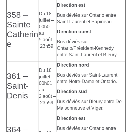
Direction est
358 –
Du 18
Bus déviés sur Ontario entre
juillet –
Saint-Laurent et Papineau.
Sainte –
00h01
Direction ouest
Catherin
au
5 août –
Bus déviés sur
e
23h59
Ontario/Président-Kennedy
entre Saint-Laurent et Bleury.
Direction nord
Du 18
361 –
Bus déviés sur Saint-Laurent
juillet –
entre Notre-Dame et Ontario.
00h01
Saint-
au
Direction sud
Denis
2 août –
Bus déviés sur Bleury entre De
23h59
Maisonneuve et Viger.
Direction est
364 –
Bus déviés sur Ontario entre