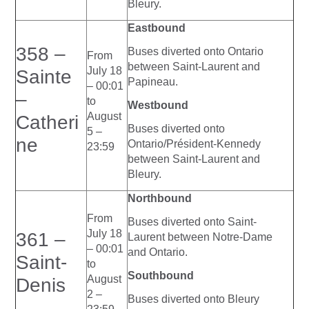
Bleury.
Eastbound
358 –
Buses diverted onto Ontario
From
between Saint-Laurent and
July 18
Sainte
Papineau.
– 00:01
–
to
Westbound
August
Catheri
Buses diverted onto
5 –
ne
Ontario/Président-Kennedy
23:59
between Saint-Laurent and
Bleury.
Northbound
From
Buses diverted onto Saint-
July 18
361 –
Laurent between Notre-Dame
– 00:01
and Ontario.
Saint-
to
Southbound
August
Denis
2 –
Buses diverted onto Bleury