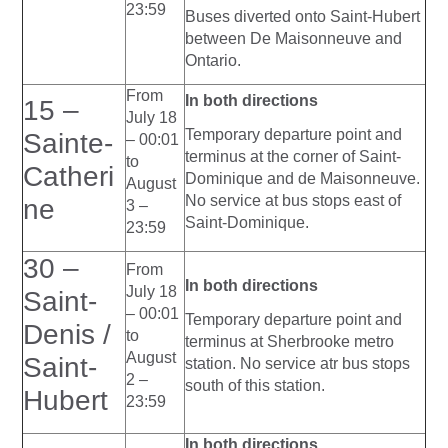
23:59
Buses diverted onto Saint-Hubert
between De Maisonneuve and
Ontario.
From
In both directions
15 –
July 18
Temporary departure point and
Sainte-
– 00:01
terminus at the corner of Saint-
to
Catheri
Dominique and de Maisonneuve.
August
No service at bus stops east of
ne
3 –
Saint-Dominique.
23:59
30 –
From
In both directions
July 18
Saint-
– 00:01
Temporary departure point and
Denis /
to
terminus at Sherbrooke metro
August
Saint-
station. No service atr bus stops
2 –
south of this station.
Hubert
23:59
In both directions