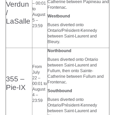
Catherine between Papineau and
Verdun
– 00:01
Frontenac.
to
/
August
Westbound
LaSalle
5 –
Buses diverted onto
23:59
Ontario/Président-Kennedy
between Saint-Laurent and
Bleury.
Northbound
Buses diverted onto Ontario
between Saint-Laurent and
From
Fullum, then onto Sainte-
July
Catherine between Fullum and
355 –
22 –
Frontenac.
00:01 to
Pie-IX
August
Southbound
4 –
Buses diverted onto
23:59
Ontario/Président-Kennedy
between Saint-Laurent and