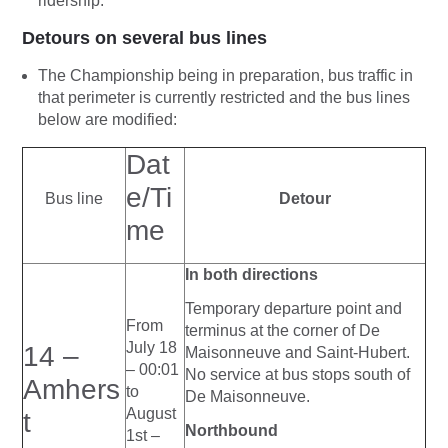
ridership.
Detours on several bus lines
The Championship being in preparation, bus traffic in
that perimeter is currently restricted and the bus lines
below are modified:
Dat
e/Ti
Bus line
Detour
me
In both directions
Temporary departure point and
From
terminus at the corner of De
July 18
14 –
Maisonneuve and Saint-Hubert.
– 00:01
No service at bus stops south of
Amhers
to
De Maisonneuve.
August
t
Northbound
1st –