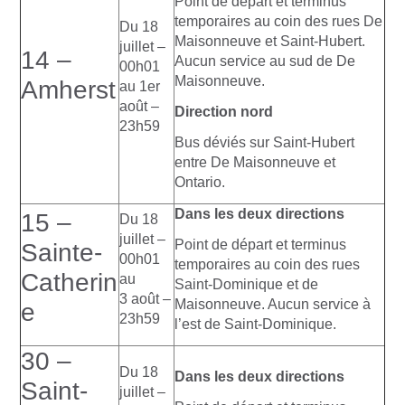
Point de départ et terminus
temporaires au coin des rues De
Du 18
Maisonneuve et Saint-Hubert.
juillet –
14 –
Aucun service au sud de De
00h01
Maisonneuve.
Amherst
au 1er
août –
Direction nord
23h59
Bus déviés sur Saint-Hubert
entre De Maisonneuve et
Ontario.
Dans les deux directions
15 –
Du 18
juillet –
Point de départ et terminus
Sainte-
00h01
temporaires au coin des rues
Catherin
au
Saint-Dominique et de
3 août –
Maisonneuve. Aucun service à
e
23h59
l’est de Saint-Dominique.
30 –
Du 18
Dans les deux directions
Saint-
juillet –