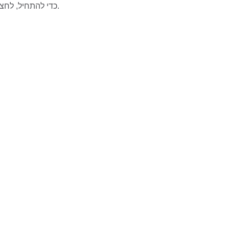
כדי להתחיל, לחצו על כפתור “הצע שינוי” המופיע לאחר רשימת הקווים בתחנה.