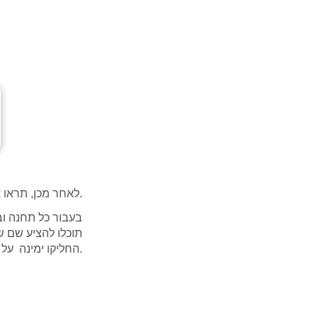
לאחר מכן, תראו את מסך עדכון פרטי התחנה בו תוכלו להציע שינויים נקודתיים.
בעבור כל תחנה וב
תוכלו להציע שם ש
החליקו ימינה על הכפתור המופיע בחלק העליון של המסך.