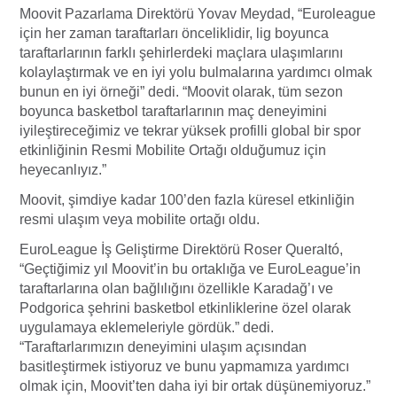
Moovit Pazarlama Direktörü Yovav Meydad, “Euroleague
için her zaman taraftarları önceliklidir, lig boyunca
taraftarlarının farklı şehirlerdeki maçlara ulaşımlarını
kolaylaştırmak ve en iyi yolu bulmalarına yardımcı olmak
bunun en iyi örneği” dedi. “Moovit olarak, tüm sezon
boyunca basketbol taraftarlarının maç deneyimini
iyileştireceğimiz ve tekrar yüksek profilli global bir spor
etkinliğinin Resmi Mobilite Ortağı olduğumuz için
heyecanlıyız.”
Moovit, şimdiye kadar 100’den fazla küresel etkinliğin
resmi ulaşım veya mobilite ortağı oldu.
EuroLeague İş Geliştirme Direktörü Roser Queraltó,
“Geçtiğimiz yıl Moovit’in bu ortaklığa ve EuroLeague’in
taraftarlarına olan bağlılığını özellikle Karadağ’ı ve
Podgorica şehrini basketbol etkinliklerine özel olarak
uygulamaya eklemeleriyle gördük.” dedi.
“Taraftarlarımızın deneyimini ulaşım açısından
basitleştirmek istiyoruz ve bunu yapmamıza yardımcı
olmak için, Moovit’ten daha iyi bir ortak düşünemiyoruz.”