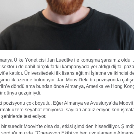
manya Ülke Yöneticisi Jan Luedtke ile konuşma şansımız oldu. 
 sektörü de dahil birçok farklı kampanyada yer aldığı dijital paz
’e katıldı. Üniversitedeki ilk lisans eğitimi İşletme ve ikincisi 
işimcilik üzerine bulunuyor. Jan Moovit’teki bu pozisyonda çalış
lin’e döndü ama bundan önce Almanya, Amerika ve Hong Kong 
ir dünya gezginiydi.
ki pozisyonu çok boyutlu. Eğer Almanya ve Avusturya’da Moovit 
turmak üzere seyahat etmiyorsa, sayıları analiz ediyor, konuşmala
şehirlerde test ediyor.
 bir süredir Moovit’te olsa da, etkisi şimdiden hissediliyor. Şimd
ı sorduğumuzda, “Operasyon Ekibi ve ben uygulamanın Almany