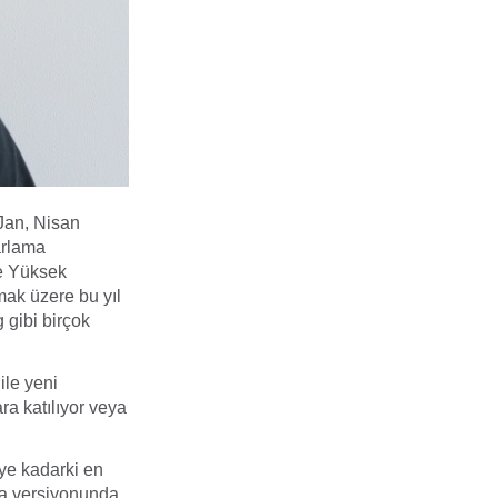
Jan, Nisan
arlama
de Yüksek
mak üzere bu yıl
gibi birçok
ile yeni
ra katılıyor veya
iye kadarki en
a versiyonunda