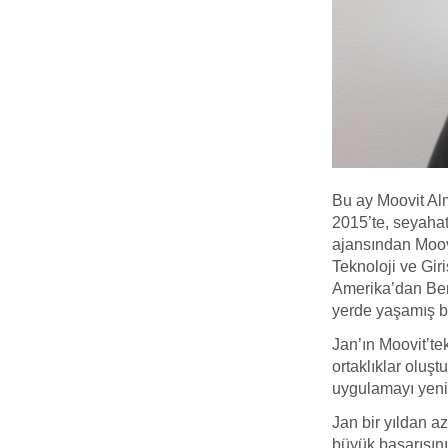
Bu ay Moovit Al
2015’te, seyahat
ajansından Moovit
Teknoloji ve Gir
Amerika’dan Ber
yerde yaşamış b
Jan’ın Moovit’te
ortaklıklar oluş
uygulamayı yeni 
Jan bir yıldan az
büyük başarısın