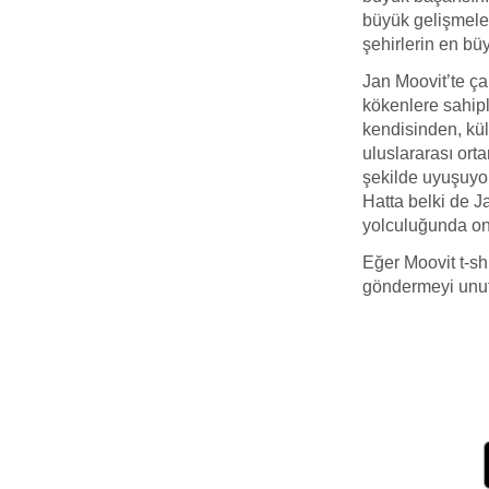
büyük gelişmeler
şehirlerin en bü
Jan Moovit’te çal
kökenlere sahipl
kendisinden, kül
uluslararası ort
şekilde uyuşuyor
Hatta belki de J
yolculuğunda on
Eğer Moovit t-sh
göndermeyi unu