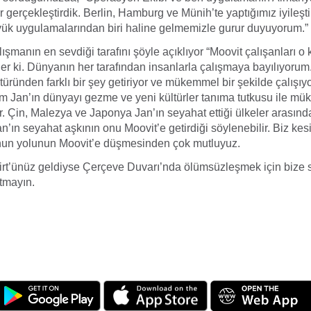
 gerçekleştirdik. Berlin, Hamburg ve Münih’te yaptığımız iyileşt
yük uygulamalarından biri haline gelmemizle gurur duyuyorum.” 
ışmanın en sevdiği tarafını şöyle açıklıyor “Moovit çalışanları o k
er ki. Dünyanın her tarafından insanlarla çalışmaya bayılıyorum
türünden farklı bir şey getiriyor ve mükemmel bir şekilde çalışıyo
am Jan’ın dünyayı gezme ve yeni kültürler tanıma tutkusu ile mü
. Çin, Malezya ve Japonya Jan’ın seyahat ettiği ülkeler arasınd
an’ın seyahat aşkının onu Moovit’e getirdiği söylenebilir. Biz kes
un yolunun Moovit’e düşmesinden çok mutluyuz.
irt’ünüz geldiyse Çerçeve Duvarı’nda ölümsüzleşmek için bize s
tmayın.