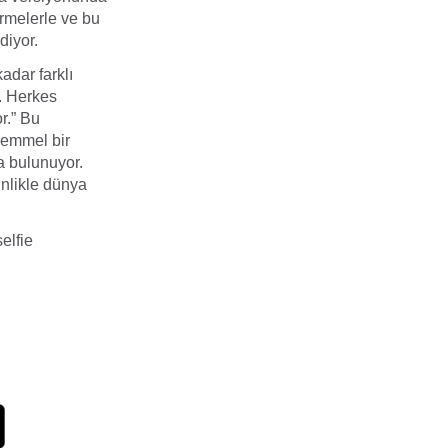
irmelerle ve bu
diyor.
adar farklı
. Herkes
r.” Bu
kemmel bir
a bulunuyor.
inlikle dünya
elfie