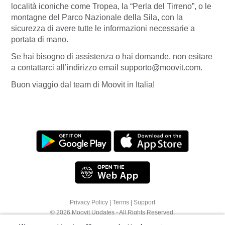
località iconiche come Tropea, la “Perla del Tirreno”, o le
montagne del Parco Nazionale della Sila, con la
sicurezza di avere tutte le informazioni necessarie a
portata di mano.
Se hai bisogno di assistenza o hai domande, non esitare
a contattarci all’indirizzo email
supporto@moovit.com
.
Buon viaggio dal team di Moovit in Italia!
Privacy Policy
|
Terms
|
Support
We use cookies to offer you a better browsing
© 2026 Moovit Updates - All Rights Reserved.
experience. See
Cookie Policy
for more info or
click "More Options" to know how you can