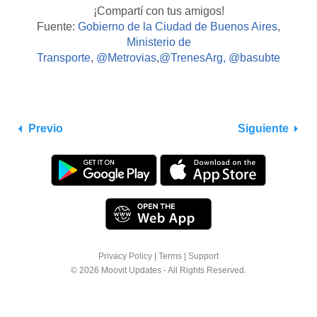
¡Compartí con tus amigos!
Fuente:
Gobierno de la Ciudad de Buenos Aires
,
Ministerio de
Transporte
,
@Metrovias
,
@TrenesArg, @basubte
Previo
Siguiente
Privacy Policy
|
Terms
|
Support
© 2026 Moovit Updates - All Rights Reserved.