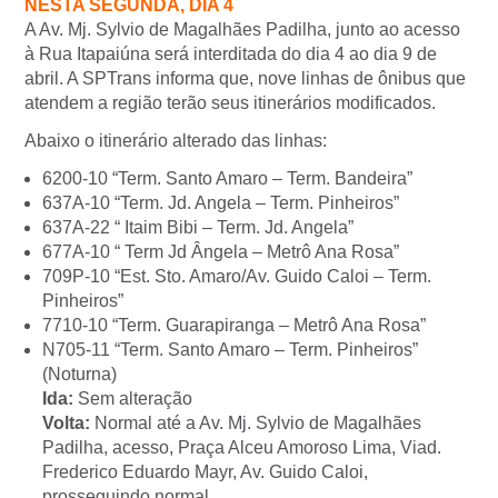
NESTA SEGUNDA, DIA 4
A Av. Mj. Sylvio de Magalhães Padilha, junto ao acesso
à Rua Itapaiúna será interditada do dia 4 ao dia 9 de
abril. A SPTrans informa que, nove linhas de ônibus que
atendem a região terão seus itinerários modificados.
Abaixo o itinerário alterado das linhas:
6200-10 “Term. Santo Amaro – Term. Bandeira”
637A-10 “Term. Jd. Angela – Term. Pinheiros”
637A-22 “ Itaim Bibi – Term. Jd. Angela”
677A-10 “ Term Jd Ângela – Metrô Ana Rosa”
709P-10 “Est. Sto. Amaro/Av. Guido Caloi – Term.
Pinheiros”
7710-10 “Term. Guarapiranga – Metrô Ana Rosa”
N705-11 “Term. Santo Amaro – Term. Pinheiros”
(Noturna)
Ida:
Sem alteração
Volta:
Normal até a Av. Mj. Sylvio de Magalhães
Padilha, acesso, Praça Alceu Amoroso Lima, Viad.
Frederico Eduardo Mayr, Av. Guido Caloi,
prosseguindo normal.