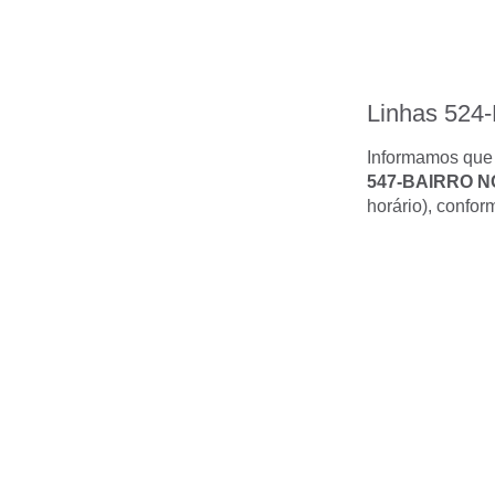
Linhas 524-
Informamos que a
547-BAIRRO N
horário), confo