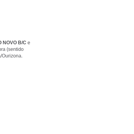
O NOVO B/C
e
ora (sentido
a/Ourizona.