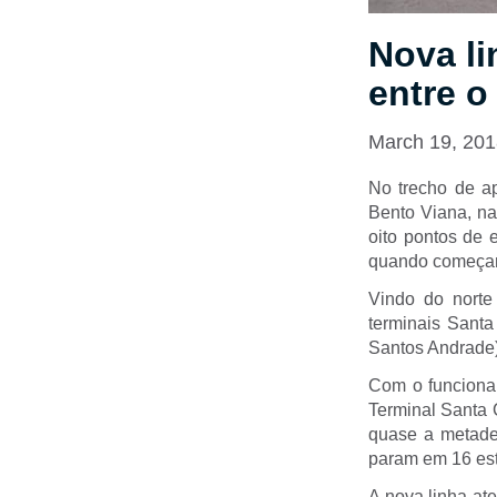
Nova li
entre o
March 19, 20
No trecho de a
Bento Viana, na 
oito pontos de
quando começam 
Vindo do norte
terminais Santa
Santos Andrade)
Com o funcionam
Terminal Santa 
quase a metade
param em 16 es
A nova linha at