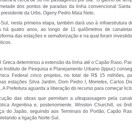
á metade dos pontos de paradas da linha convencional Sant
o presidente da Urbs, Ogeny Pedro Maia Neto.
e-Sul, nesta primeira etapa, também dará uso à infraestrutura 
a há quatro anos, ao longo de 11 quilômetros de canalet
eforma das estações e semaforização e na qual foram investid
licos.
el Greca determinou a extensão da linha até o Capão Raso. Pa
o Instituto de Pesquisa e Planejamento Urbano (Ippuc) conse
ica Federal cinco projetos, no total de R$ 15 milhões, p
as estações Silva Jardim, Dom Pedro I, Morretes, Carlos Die
á. A Prefeitura aguarda a liberação do recurso para começar licit
ecução das obras que permitam a ultrapassagem pela canal
ica Argentina e, posteriormente, Winston Churchill, os ôn
aça do Japão, seguindo aos Terminais do Portão, Capão Raso
letando a ligação Norte-Sul.