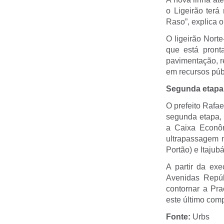
o Ligeirão ter
Raso”, explica 
O ligeirão Nort
que está pront
pavimentação, r
em recursos púb
Segunda etapa
O prefeito Rafa
segunda etapa, 
a Caixa Econôm
ultrapassagem n
Portão) e Itajub
A partir da ex
Avenidas Repúbl
contornar a Pr
este último comp
Fonte:
Urbs