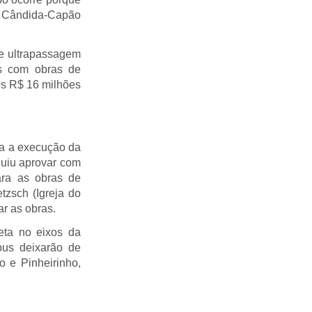
a Cândida-Capão
de ultrapassagem
as com obras de
os R$ 16 milhões
ra a execução da
guiu aprovar com
ara as obras de
tzsch (Igreja do
ar as obras.
eta no eixos da
ibus deixarão de
 e Pinheirinho,