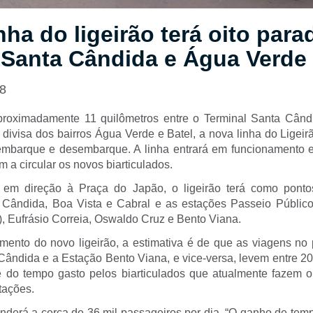
nha do ligeirão terá oito para
 Santa Cândida e Água Verde
18
proximadamente 11 quilômetros entre o Terminal Santa Când
divisa dos bairros Água Verde e Batel, a nova linha do Ligeir
 embarque e desembarque. A linha entrará em funcionamento 
a circular os novos biarticulados.
 em direção à Praça do Japão, o ligeirão terá como pont
 Cândida, Boa Vista e Cabral e as estações Passeio Público
, Eufrásio Correia, Oswaldo Cruz e Bento Viana.
ento do novo ligeirão, a estimativa é de que as viagens no 
Cândida e a Estação Bento Viana, e vice-versa, levem entre 20
 do tempo gasto pelos biarticulados que atualmente fazem o
tações.
enderá a cerca de 36 mil passageiros por dia. “O ganho de tem