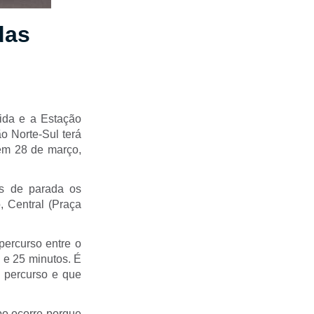
das
ida e a Estação
ão Norte-Sul terá
em 28 de março,
os de parada os
, Central (Praça
percurso entre o
 e 25 minutos. É
 percurso e que
po ocorre porque