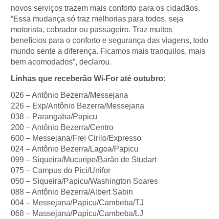
novos serviços trazem mais conforto para os cidadãos.
“Essa mudança só traz melhorias para todos, seja
motorista, cobrador ou passageiro. Traz muitos
benefícios para o conforto e segurança das viagens, todo
mundo sente a diferença. Ficamos mais tranquilos, mais
bem acomodados”, declarou.
Linhas que receberão Wi-For até outubro:
026 – Antônio Bezerra/Messejana
226 – Exp/Antônio Bezerra/Messejana
038 – Parangaba/Papicu
200 – Antônio Bezerra/Centro
600 – Messejana/Frei Cirilo/Expresso
024 – Antônio Bezerra/Lagoa/Papicu
099 – Siqueira/Mucuripe/Barão de Studart
075 – Campus do Pici/Unifor
050 – Siqueira/Papicu/Washington Soares
088 – Antônio Bezerra/Albert Sabin
004 – Messejana/Papicu/Cambeba/TJ
068 – Massejana/Papicu/Cambeba/LJ