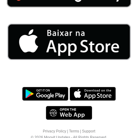
Privacy Policy
|
Terms
|
Support
© 2026 Moovit Updates - All Rights Reserved.