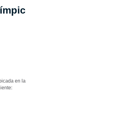
límpic
bicada en la
iente: