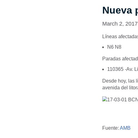
Nueva p
March 2, 2017
Líneas afectada
N6
N8
Paradas afectad
110365
-Av. L
Desde hoy, las l
avenida del lito
Fuente:
AMB