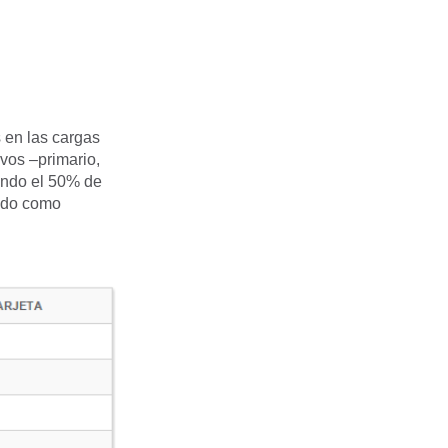
s en las cargas
ivos –primario,
nando el 50% de
ando como