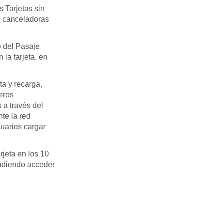
 Tarjetas sin
s canceladoras
o del Pasaje
 la tarjeta, en
ta y recarga,
eros
 a través del
te la red
uarios cargar
rjeta en los 10
pudiendo acceder