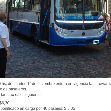
00 hs. del martes 1° de diciembre entran en vigencia las nuevas t
no de pasajeros.
arifario es el siguiente:
 $6,30
o bonificado en carga por 40 pasajes: $ 5,35