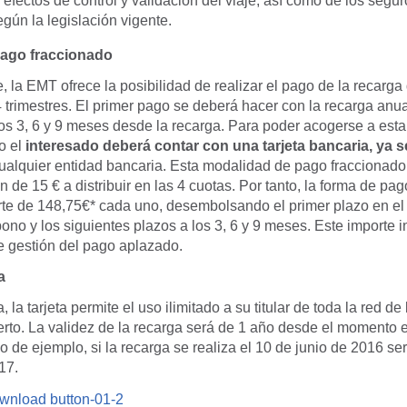
 efectos de control y validación del viaje, así como de los segur
egún la legislación vigente.
ago fraccionado
, la EMT ofrece la posibilidad de realizar el pago de la recarg
 trimestres. El primer pago se deberá hacer con la recarga anual
los 3, 6 y 9 meses desde la recarga. Para poder acogerse a est
o el
interesado deberá contar con una tarjeta bancaria, ya s
cualquier entidad bancaria.
Esta modalidad de pago fraccionado
 de 15 € a distribuir en las 4 cuotas. Por tanto, l
a forma de pag
rte de 148,75€* cada uno, desembolsando el primer plazo en e
ono y los siguientes plazos a los 3, 6 y 9 meses. Este importe i
e gestión del pago aplazado.
a
la tarjeta permite el uso ilimitado a su titular de toda la red d
rto. La validez de la recarga será de 1 año desde el momento e
 de ejemplo, si la recarga se realiza el 10 de junio de 2016 ser
17.