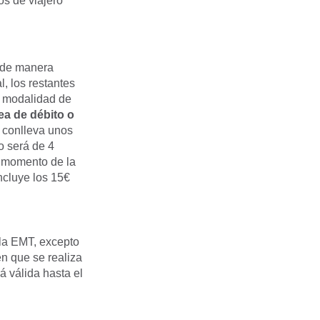
os de viajero
a de manera
, los restantes
a modalidad de
ea de débito o
 conlleva unos
o será de 4
l momento de la
ncluye los 15€
e la EMT, excepto
n que se realiza
á válida hasta el