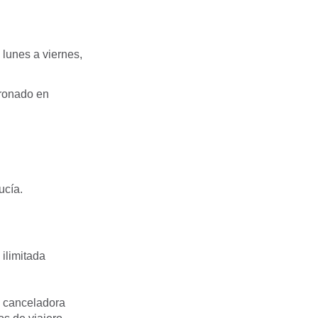
 lunes a viernes,
dronado en
ucía.
ilimitada
la canceladora