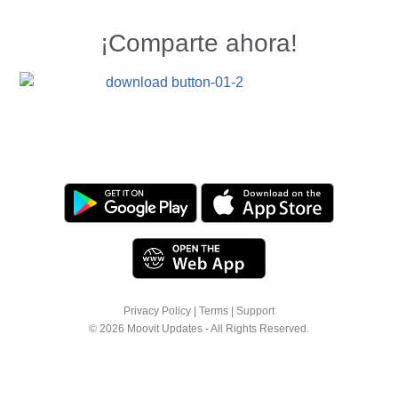
¡Comparte ahora!
Privacy Policy
|
Terms
|
Support
© 2026 Moovit Updates - All Rights Reserved.