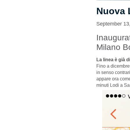
Nuova L
September 13
Inaugura
Milano B
La linea è già 
Fino a dicembre 
in senso contrar
appare ora come 
minuti Lodi a S