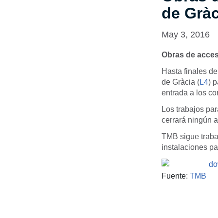
de Gràc
May 3, 2016
Obras de accesi
Hasta finales de
de Gràcia (
L4
) p
entrada a los c
Los trabajos pa
cerrará ningún a
TMB sigue traba
instalaciones pa
Fuente:
TMB