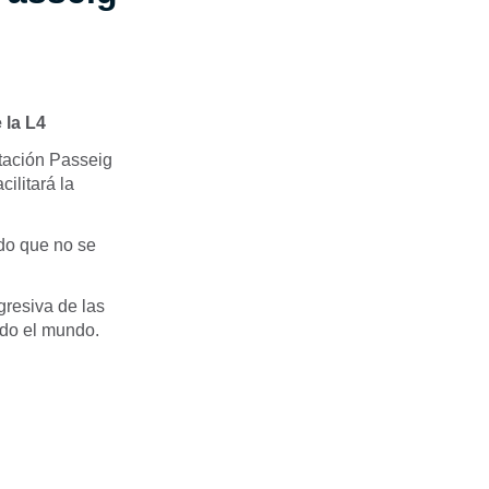
 la L4
stación Passeig
cilitará la
odo que no se
gresiva de las
odo el mundo.