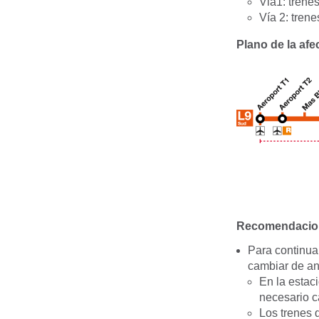
Via1: trene
Vía 2: tren
Plano de la afe
Recomendacion
Para continuar
cambiar de an
En la estaci
necesario ca
Los trenes q