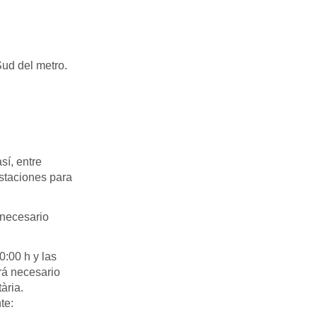
Sud del metro.
sí, entre
estaciones para
 necesario
0:00 h y las
erá necesario
ària.
te: