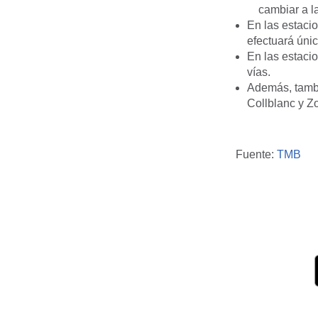
cambiar a la
En las estaci
efectuará únic
En las estaci
vías.
Además, tambi
Collblanc y Zo
Fuente:
TMB