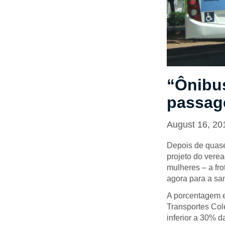
“Ônibu
passage
August 16, 20
Depois de quase 
projeto do verea
mulheres – a fr
agora para a sa
A porcentagem e
Transportes Col
inferior a 30% d