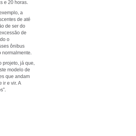
as e 20 horas.
exemplo, a
scentes de até
ão de ser do
 excessão de
ndo o
esses ônibus
ão normalmente.
 projeto, já que,
este modelo de
eres que andam
r e vir. A
s”.