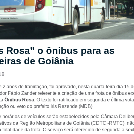
s Rosa” o ônibus para as
iras de Goiânia
18
2 anos de tramitação, foi aprovado, nesta quarta-feira dia 15 d
dor Fábio Zander referente a criação de uma frota de ônibus ex
ota
Ônibus Rosa
. O texto foi ratificado em segunda e última vot
nção ou veto do prefeito Iris Rezende (MDB).
 horários de veículos serão estabelecidos pela Câmara Deliber
etivos da Região Metropolitana de Goiânia (CDTC -RMTC), nã
a totalidade da frota. O serviço será oferecido de segunda a sext