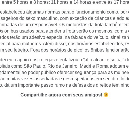
: entre 5 horas e 8 horas; 11 horas e 14 horas e entre às 17 hor
estabeleceu algumas normas para o funcionamento como, por 
ssageiros do sexo masculino, com exceção de crianças e adole
nhadas de um responsável. Os motoristas da frota também ter
Os ônibus usados para atender a frota serão os mesmos, com a
ados terão um adesivo especial na faixada do veículo, sinaliza
ecial para mulheres. Além disso, nos horários estabelecidos, 
m seu letreiro. Fora dos horários de pico, os ônibus funcionar
eceu o apoio dos colegas e enfatizou o “alto alcance social” do
pitais como São Paulo, Rio de Janeiro, Madri e Roma adotam 
fundamental ao poder público oferecer segurança para as mulh
ão muitas vezes assediadas e desrespeitadas em seu direito de i
o, dá um importante passo rumo na defesa dos direitos feminino
Compartilhe agora com seus amigos!