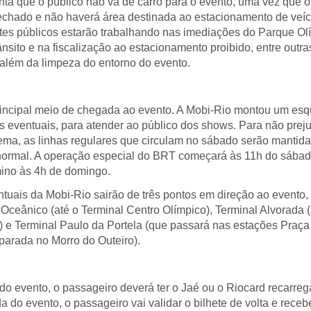
enta que o público não vá de carro para o evento, uma vez que o 
fechado e não haverá área destinada ao estacionamento de veíc
es públicos estarão trabalhando nas imediações do Parque Ol
ânsito e na fiscalização ao estacionamento proibido, entre outra
 além da limpeza do entorno do evento.
incipal meio de chegada ao evento. A Mobi-Rio montou um esq
s eventuais, para atender ao público dos shows. Para não preju
tema, as linhas regulares que circulam no sábado serão mantid
ormal. A operação especial do BRT começará às 11h do sábad
mino às 4h de domingo.
tuais da Mobi-Rio sairão de três pontos em direção ao evento, a
Oceânico (até o Terminal Centro Olímpico), Terminal Alvorada (
) e Terminal Paulo da Portela (que passará nas estações Praç
parada no Morro do Outeiro).
a do evento, o passageiro deverá ter o Jaé ou o Riocard recarr
a do evento, o passageiro vai validar o bilhete de volta e rece