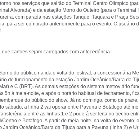
torno nos serviços que sairão do Terminal Centro Olímpico (par
inal Alvorada) e da estação Morro do Outeiro (para o Terminal
ureira, com parada nas estações Tanque, Taquara e Praça Sec
al para ser comprado anteriormente para o evento. O usuário de
d.
a que cartões sejam carregados com antecedência
retorno do público na ida e volta do festival, a concessionária M
ário de funcionamento da estação Jardim Oceânico/Barra da Tij
Mar) e C (BRT). As demais estações do sistema metroviário fun
 5h à meia-noite, e após o horário habitual de fechamento, fic
embarque do público do show. Já no domingo, como de praxe, 
o sábado, a linha 2 vai operar entre Pavuna e Botafogo até mei
transferência entre as linhas 1 e 2 poderá ser feita no trecho en
l/Centro e Botafogo. A partir de meia-noite, na volta do evento, o
o Jardim Oceânico/Barra da Tijuca para a Pavuna (linha 2) e Ur