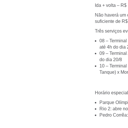
Ida + volta – R$
Não haverá um ca
suficiente de R$
Três serviços e
08 – Terminal 
até 4h do dia 
09 – Terminal 
do dia 20/8
10 – Terminal
Tanque) x Morr
Horário especia
Parque Olímpi
Rio 2: abre n
Pedro Corrêa: