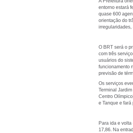
A Prefeitura ori
entorno estará 
quase 600 agent
orientação do tr
irregularidades,
O BRT será o pr
com três serviço
usuários do sis
funcionamento n
previsão de tér
Os serviços even
Terminal Jardim 
Centro Olímpico
e Tanque e fará 
Para ida e volt
17,86. Na entrad