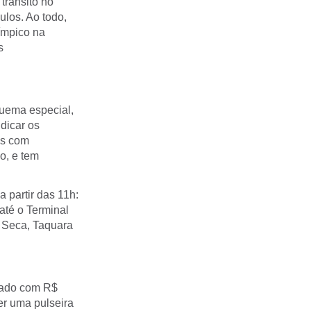
trânsito no
ulos. Ao todo,
ímpico na
s
uema especial,
dicar os
as com
o, e tem
 partir das 11h:
até o Terminal
a Seca, Taquara
egado com R$
ber uma pulseira