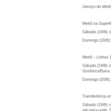
Serviço do Metr
Metrô na Superf
Sábado (19/8): 
Domingo (20/8):
Metrô – Linhas 1
Sábado (19/8): 
Oceânico/Barra 
Domingo (20/8):
Transferência en
Sábado (19/8): n
até meia-noite. 