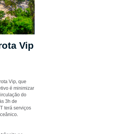
rota Vip
rota Vip, que
tivo é minimizar
circulação do
 às 3h de
T terá serviços
Oceânico.