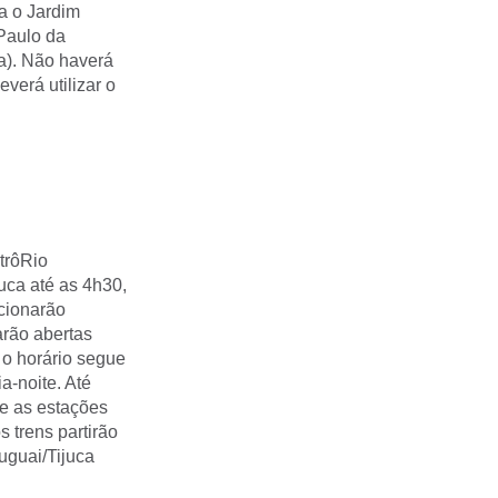
a o Jardim
 Paulo da
a). Não haverá
verá utilizar o
etrôRio
uca até as 4h30,
cionarão
arão abertas
o horário segue
a-noite. Até
tre as estações
s trens partirão
uguai/Tijuca