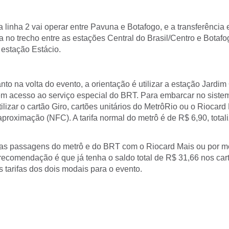
 linha 2 vai operar entre Pavuna e Botafogo, e a transferência e
ta no trecho entre as estações Central do Brasil/Centro e Botaf
 estação Estácio.
nto na volta do evento, a orientação é utilizar a estação Jardi
tem acesso ao serviço especial do BRT. Para embarcar no sistem
tilizar o cartão Giro, cartões unitários do MetrôRio ou o Riocard
proximação (NFC). A tarifa normal do metrô é de R$ 6,90, total
as passagens do metrô e do BRT com o Riocard Mais ou por m
recomendação é que já tenha o saldo total de R$ 31,66 nos car
 tarifas dos dois modais para o evento.