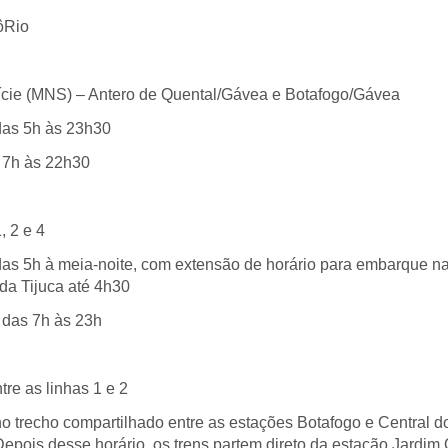
ôRio
ície (MNS) – Antero de Quental/Gávea e Botafogo/Gávea
das 5h às 23h30
 7h às 22h30
, 2 e 4
das 5h à meia-noite, com extensão de horário para embarque n
da Tijuca até 4h30
 das 7h às 23h
tre as linhas 1 e 2
o trecho compartilhado entre as estações Botafogo e Central do
Depois desse horário, os trens partem direto da estação Jardim