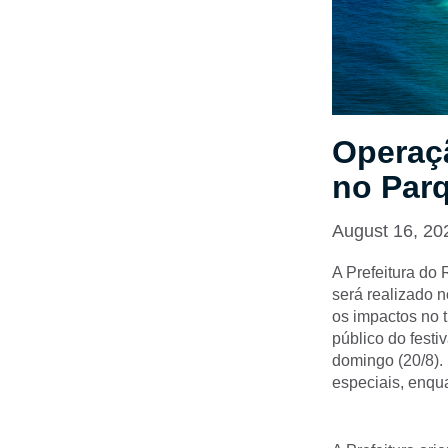
Operaçã
no Par
August 16, 20
A Prefeitura do
será realizado n
os impactos no t
público do festi
domingo (20/8).
especiais, enqu