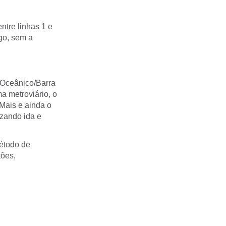
ntre linhas 1 e
ogo, sem a
m Oceânico/Barra
a metroviário, o
 Mais e ainda o
izando ida e
étodo de
tões,