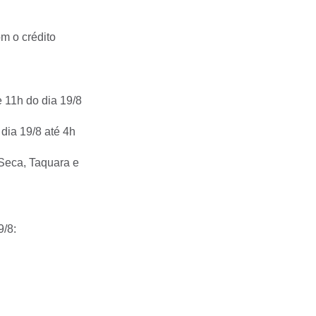
m o crédito
e 11h do dia 19/8
 dia 19/8 até 4h
Seca, Taquara e
9/8: