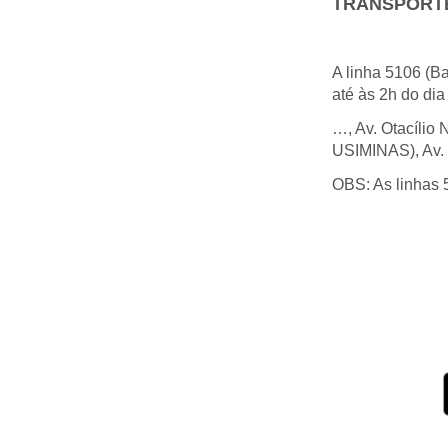
TRANSPORT
A linha 5106 (Ba
até às 2h do dia
…, Av. Otacílio 
USIMINAS), Av. P
OBS: As linhas 5