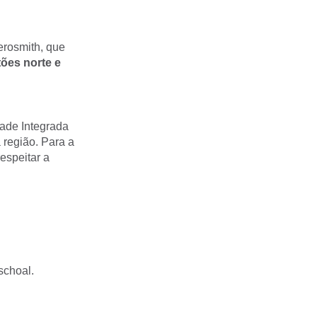
erosmith, que
tões norte e
dade Integrada
 região. Para a
espeitar a
schoal.