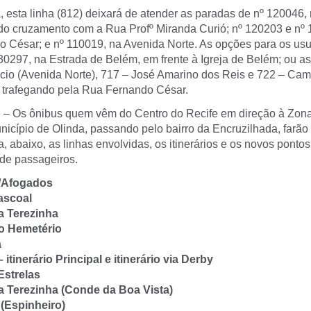
esta linha (812) deixará de atender as paradas de nº 120046,
do cruzamento com a Rua Profº Miranda Curió; nº 120203 e nº
 César; e nº 110019, na Avenida Norte. As opções para os usu
30297, na Estrada de Belém, em frente à Igreja de Belém; ou as
ácio (Avenida Norte), 717 – José Amarino dos Reis e 722 – Cam
 trafegando pela Rua Fernando César.
o
– Os ônibus quem vêm do Centro do Recife em direção à Zona
nicípio de Olinda, passando pelo bairro da Encruzilhada, farã
a, abaixo, as linhas envolvidas, os itinerários e os novos pont
de passageiros.
e/Afogados
Pascoal
ta Terezinha
o Hemetério
a
 itinerário Principal e itinerário via Derby
Estrelas
ta Terezinha (Conde da Boa Vista)
 (Espinheiro)