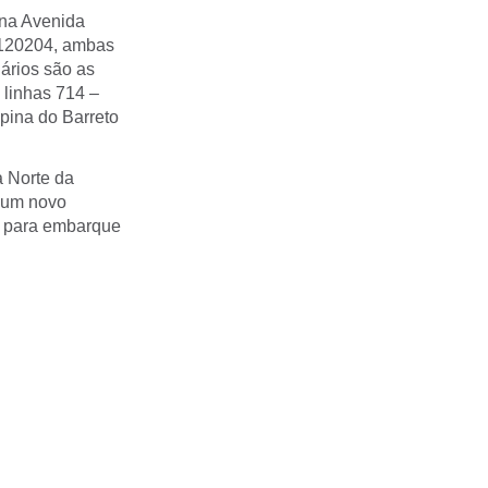
 na Avenida
 120204, ambas
ários são as
 linhas 714 –
pina do Barreto
 Norte da
o um novo
os para embarque