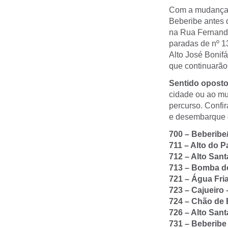
Com a mudança, 
Beberibe antes 
na Rua Fernando
paradas de nº 1
Alto José Bonif
que continuarão
Sentido opost
cidade ou ao mu
percurso. Confir
e desembarque 
700 – Beberib
711 – Alto do 
712 – Alto San
713 – Bomba d
721 – Água Fri
723 – Cajueiro –
724 – Chão de 
726 – Alto San
731 – Beberibe