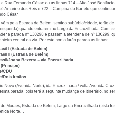
a Rua Fernando César; ou as linhas 714 – Alto José Bonifácio
osé Amarino dos Reis e 722 – Campina do Barreto que continua
ndo César.
 vêm pela Estrada de Belém, sentido subúrbio/cidade, terão de
e (esquerda) quando entrarem no Largo da Encruzilhada. Com iss
nder a parada nº 130298 e passam a atender a de nº 130299, q
nteiro central da via. Por este ponto farão parada as linhas:
asil I (Estrada de Belém)
asil II (Estrada de Belém)
asil/Joana Bezerra – via Encruzilhada
 (Príncipe)
ce/CDU
e/Dois Irmãos
tio Novo (Avenida Norte), ida Encruzilhada / volta Avenida Cru
sma parada, pois terá a seguinte mudança de itinerário, no se
:
e Moraes, Estrada de Belém, Largo da Encruzilhada (pista lest
enida Norte…