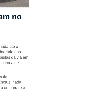
dam no
hada até o
inerário das
pistas da via em
 a troca de
cife
Encruzilhada.
a o embarque e