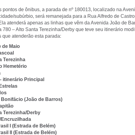
 pontos de ônibus, a parada de nº 180013, localizado na Aven
 cidade/subúrbio, será remanejada para a Rua Alfredo de Castro
 Ela atenderá apenas as linhas que vêm da Avenida João de Ba
 780 – Alto Santa Terezinha/Derby que teve seu itinerário modi
s que atenderão esta parada:
ze de Maio
Pascoal
a Terezinha
o Hemetério
a
 itinerário Principal
Estrelas
idos
é Bonifácio (João de Barros)
apitão
ta Terezinha/Derby
/Encruzilhada
asil I (Estrada de Belém)
asil II (Estrada de Belém)