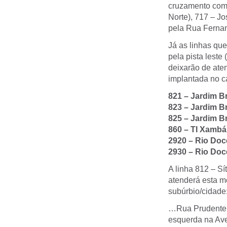
cruzamento com 
Norte), 717 – J
pela Rua Ferna
Já as linhas que
pela pista lest
deixarão de ate
implantada no ca
821 – Jardim Br
823 – Jardim Br
825 – Jardim Br
860 – TI Xambá
2920 – Rio Do
2930 – Rio Doc
A linha 812 – Sí
atenderá esta me
subúrbio/cidade
…Rua Prudente d
esquerda na Av