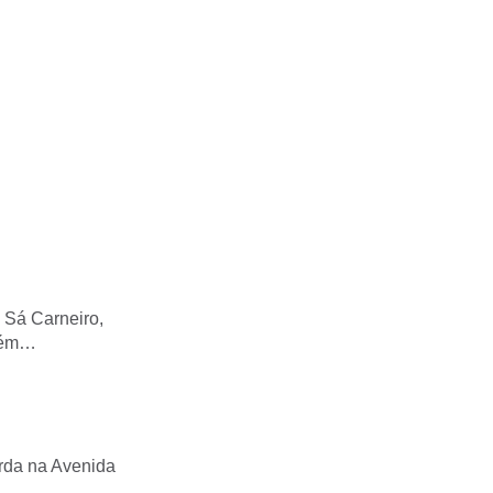
 Sá Carneiro,
elém…
erda na Avenida