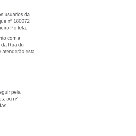
os usuários da
que nº 180072
eiro Portela.
nto com a
m da Rua do
e atenderão esta
eguir pela
s; ou nº
las: