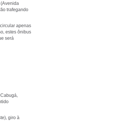
 (Avenida
rão trafegando
 circular apenas
o, estes ônibus
ue será
z Cabugá,
ntido
e), giro à