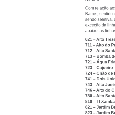
Com relação aos
Barros, sentido
sendo seletiva.
exceção da linha
abaixo, as linha
621 – Alto Tre
711 – Alto do 
712 – Alto Sant
713 – Bomba d
721 – Água Fri
723 – Cajueiro –
724 – Chão de 
741 – Dois Un
743 – Alto Jos
746 – Alto do C
780 – Alto San
810 – TI Xambá
821 – Jardim Br
823 – Jardim Br