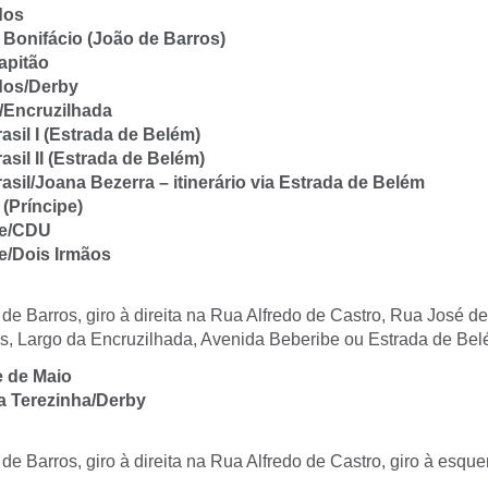
idos
é Bonifácio (João de Barros)
apitão
idos/Derby
/Encruzilhada
asil I (Estrada de Belém)
asil II (Estrada de Belém)
asil/Joana Bezerra – itinerário via Estrada de Belém
 (Príncipe)
ce/CDU
e/Dois Irmãos
e Barros, giro à direita na Rua Alfredo de Castro, Rua José de
s, Largo da Encruzilhada, Avenida Beberibe ou Estrada de B
ze de Maio
ta Terezinha/Derby
e Barros, giro à direita na Rua Alfredo de Castro, giro à esqu