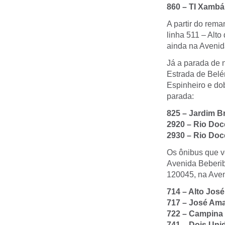
860 – TI Xambá 
A partir do rem
linha 511 – Alt
ainda na Avenid
Já a parada de 
Estrada de Belé
Espinheiro e dob
parada:
825 – Jardim B
2920 – Rio Do
2930 – Rio Doc
Os ônibus que v
Avenida Beberib
120045, na Ave
714 – Alto Jos
717 – José Am
722 – Campina
741 – Dois Unid