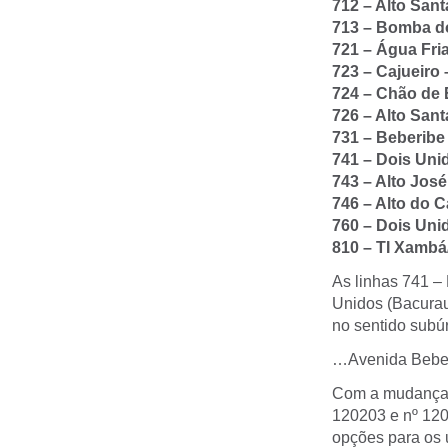
712 – Alto Sant
713 – Bomba d
721 – Água Fri
723 – Cajueiro –
724 – Chão de 
726 – Alto San
731 – Beberibe
741 – Dois Uni
743 – Alto José
746 – Alto do C
760 – Dois Uni
810 – TI Xambá
As linhas 741 – 
Unidos (Bacurau)
no sentido subú
…Avenida Beberi
Com a mudança, 
120203 e nº 120
opções para os 