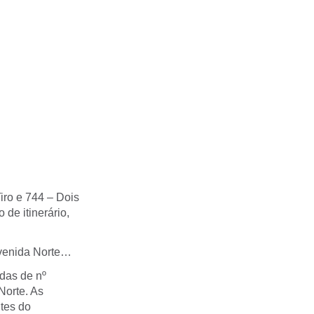
Tiro e 744 – Dois
de itinerário,
Avenida Norte…
adas de nº
Norte. As
tes do