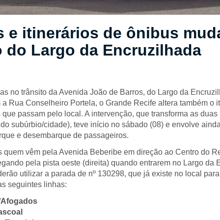
 e itinerários de ônibus mu
 do Largo da Encruzilhada
 no trânsito da Avenida João de Barros, do Largo da Encruzil
a Rua Conselheiro Portela, o Grande Recife altera também o it
 que passam pelo local. A intervenção, que transforma as duas 
do subúrbio/cidade), teve início no sábado (08) e envolve ainda
rque e desembarque de passageiros.
s quem vêm pela Avenida Beberibe em direção ao Centro do Re
egando pela pista oeste (direita) quando entrarem no Largo da 
rão utilizar a parada de nº 130298, que já existe no local par
 seguintes linhas:
e/Afogados
ascoal