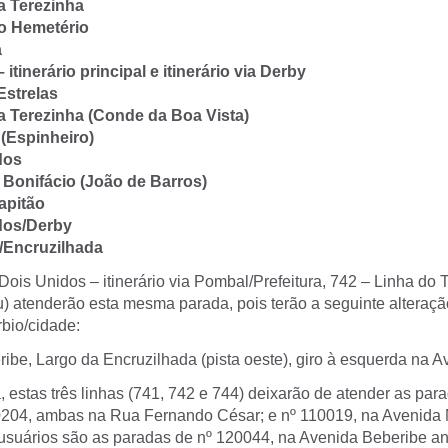
a Terezinha
o Hemetério
a
 itinerário principal e itinerário via Derby
Estrelas
ta Terezinha (Conde da Boa Vista)
 (Espinheiro)
dos
 Bonifácio (João de Barros)
apitão
dos/Derby
/Encruzilhada
Dois Unidos – itinerário via Pombal/Prefeitura, 742 – Linha do 
 atenderão esta mesma parada, pois terão a seguinte alteração 
rbio/cidade:
be, Largo da Encruzilhada (pista oeste), giro à esquerda na 
estas três linhas (741, 742 e 744) deixarão de atender as par
204, ambas na Rua Fernando César; e nº 110019, na Avenida 
usuários são as paradas de nº 120044, na Avenida Beberibe an