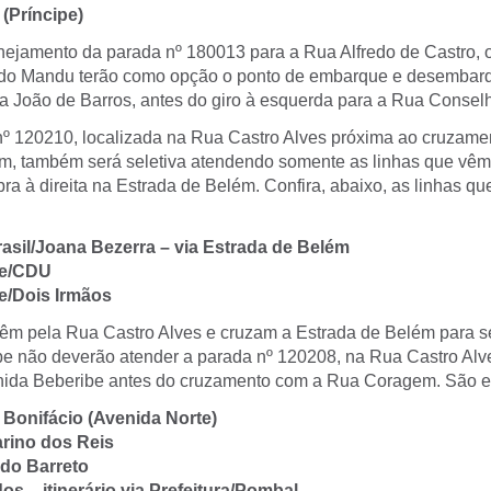
(Príncipe)
anejamento da parada nº 180013 para a Rua Alfredo de Castro, 
o do Mandu terão como opção o ponto de embarque e desembar
a João de Barros, antes do giro à esquerda para a Rua Conselh
nº 120210, localizada na Rua Castro Alves próxima ao cruzame
m, também será seletiva atendendo somente as linhas que vê
ra à direita na Estrada de Belém. Confira, abaixo, as linhas qu
rasil/Joana Bezerra – via Estrada de Belém
ce/CDU
e/Dois Irmãos
êm pela Rua Castro Alves e cruzam a Estrada de Belém para s
e não deverão atender a parada nº 120208, na Rua Castro Alve
nida Beberibe antes do cruzamento com a Rua Coragem. São e
é Bonifácio (Avenida Norte)
arino dos Reis
 do Barreto
os – itinerário via Prefeitura/Pombal