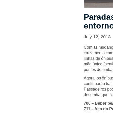
Paradas
entorno
July 12, 2018
Com as mudanças
cruzamento com 
linhas de ônibus
mão única (senti
pontos de emba
Agora, os ônibu
continuarão traf
Passageiros pode
desembarque nas
700 – Beberib
711 – Alto do P