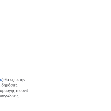
r/
) θα έχετε την
ς δημόσιες
φαρμογής moovit
αναγνώσεις!