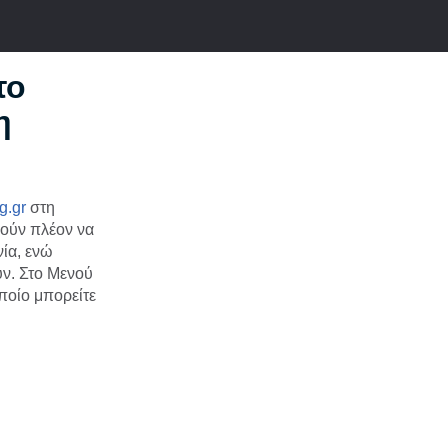
το
η
g.gr
στη
ρούν πλέον να
νία, ενώ
υν. Στο Μενού
ποίο μπορείτε