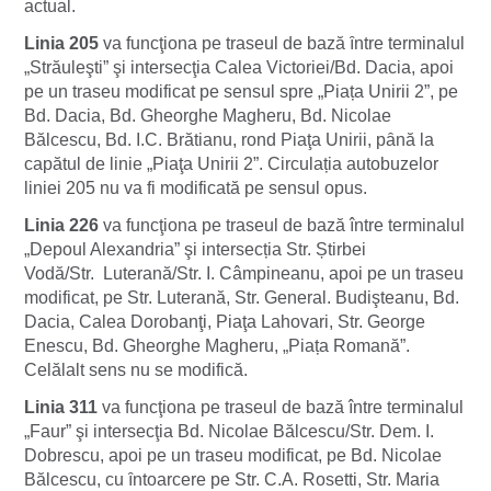
actual.
Linia 205
va funcţiona pe traseul de bază ȋntre terminalul
„Străuleşti” şi intersecţia Calea Victoriei/Bd. Dacia, apoi
pe un traseu modificat pe sensul spre „Piața Unirii 2”, pe
Bd. Dacia, Bd. Gheorghe Magheru, Bd. Nicolae
Bălcescu, Bd. I.C. Brătianu, rond Piaţa Unirii, pȃnă la
capătul de linie „Piaţa Unirii 2”. Circulația autobuzelor
liniei 205 nu va fi modificată pe sensul opus.
Linia 226
va funcţiona pe traseul de bază între terminalul
„Depoul Alexandria” şi intersecția Str. Știrbei
Vodă/Str. Luterană/Str. I. Câmpineanu, apoi pe un traseu
modificat, pe Str. Luterană, Str. General. Budişteanu, Bd.
Dacia, Calea Dorobanţi, Piaţa Lahovari, Str. George
Enescu, Bd. Gheorghe Magheru, „Piața Romană”.
Celălalt sens nu se modifică.
Linia 311
va funcţiona pe traseul de bază între terminalul
„Faur” şi intersecţia Bd. Nicolae Bălcescu/Str. Dem. I.
Dobrescu, apoi pe un traseu modificat, pe Bd. Nicolae
Bălcescu, cu ȋntoarcere pe Str. C.A. Rosetti, Str. Maria