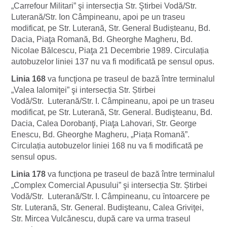
„Carrefour Militari” şi intersecția Str. Ştirbei Vodă/Str.
Luterană/Str. Ion Câmpineanu, apoi pe un traseu
modificat, pe Str. Luterană, Str. General Budișteanu, Bd.
Dacia, Piaţa Romană, Bd. Gheorghe Magheru, Bd.
Nicolae Bălcescu, Piaţa 21 Decembrie 1989. Circulația
autobuzelor liniei 137 nu va fi modificată pe sensul opus.
Linia 168
va funcţiona pe traseul de bază între terminalul
„Valea Ialomiţei” şi intersecția Str. Știrbei
Vodă/Str. Luterană/Str. I. Câmpineanu, apoi pe un traseu
modificat, pe Str. Luterană, Str. General. Budişteanu, Bd.
Dacia, Calea Dorobanţi, Piaţa Lahovari, Str. George
Enescu, Bd. Gheorghe Magheru, „Piața Romană”.
Circulația autobuzelor liniei 168 nu va fi modificată pe
sensul opus.
Linia 178
va funcționa pe traseul de bază între terminalul
„Complex Comercial Apusului” şi intersecția Str. Știrbei
Vodă/Str. Luterană/Str. I. Câmpineanu, cu ȋntoarcere pe
Str. Luterană, Str. General. Budişteanu, Calea Griviţei,
Str. Mircea Vulcănescu, după care va urma traseul