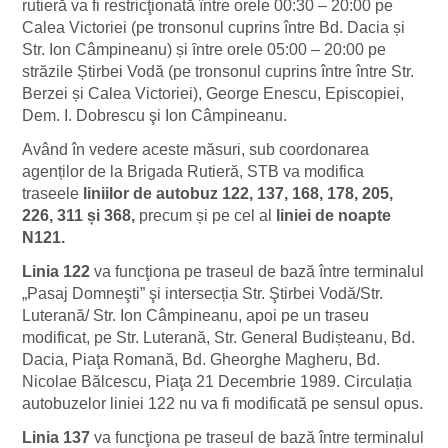
rutieră va fi restricţionată ȋntre orele 00:30 – 20:00 pe
Calea Victoriei (pe tronsonul cuprins între Bd. Dacia și
Str. Ion Câmpineanu) și ȋntre orele 05:00 – 20:00 pe
străzile Știrbei Vodă (pe tronsonul cuprins între între Str.
Berzei și Calea Victoriei), George Enescu, Episcopiei,
Dem. I. Dobrescu şi Ion Câmpineanu.
Având în vedere aceste măsuri, sub coordonarea
agenților de la Brigada Rutieră, STB va modifica
traseele
liniilor de autobuz 122, 137, 168, 178, 205,
226, 311 și 368,
precum și pe cel al
liniei de noapte
N121.
Linia 122
va funcţiona pe traseul de bază între terminalul
„Pasaj Domneşti” şi intersecția Str. Ştirbei Vodă/Str.
Luterană/ Str. Ion Câmpineanu, apoi pe un traseu
modificat, pe Str. Luterană, Str. General Budișteanu, Bd.
Dacia, Piaţa Romană, Bd. Gheorghe Magheru, Bd.
Nicolae Bălcescu, Piaţa 21 Decembrie 1989. Circulația
autobuzelor liniei 122 nu va fi modificată pe sensul opus.
Linia 137
va funcţiona pe traseul de bază între terminalul