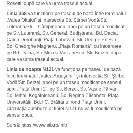
Rosetti, după care va urma traseul actual.
Linia 368
va funcționa pe traseul de bază între terminalul
„Valea Oltului” şi intersecția Str. Ştirbei Vodă/Str.
Luterană/Str. I. Câmpineanu, apoi pe un traseu modificat,
pe Str. Luterană, Str. General. Budişteanu, Bd. Dacia,
Calea Dorobanţi, Piaţa Lahovari, Str. George Enescu,
Bd. Gheorghe Magheru, „Piața Romană”, cu ȋntoarcere
pe Bd. Dacia, Str. Mircea Vulcănescu, Str. Berzei, după
care va urma traseul actual.
Linia de noapte N121
va funcționa pe traseul de bază
între terminalul „Valea Argeşului” şi intersecția Str. Ştirbei
Vodă/Str. Berzei, apoi pe un traseu modificat pe sensul
spre „Piața Unirii 2”, pe Str. Berzei, Str. Vasile Pȃrvan,
Bd. Mihail Kogălniceanu, Bd. Regina Elisabeta, Piaţa
Universităţii, Bd. I.C. Brătianu, rond Piaţa Unirii.
Circulația autobuzelor liniei N121 nu va fi modificată pe
sensul opus.
Sursă: https://www.stb.ro/info