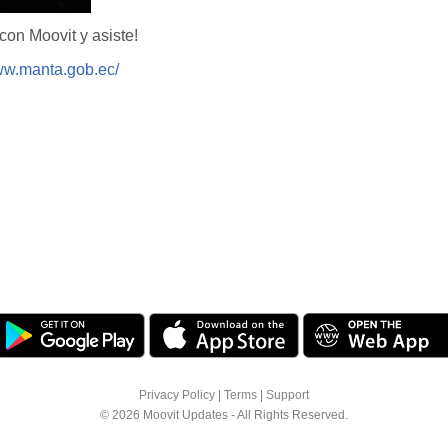
 con Moovit y asiste!
www.manta.gob.ec/
Privacy Policy
|
Terms
|
Support
© 2026 Moovit Updates - All Rights Reserved.