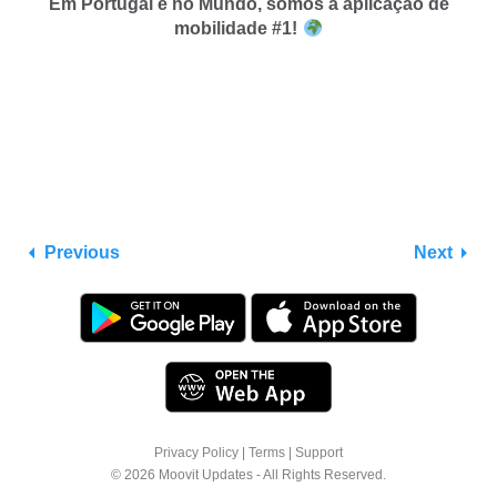
Em Portugal e no Mundo, somos a aplicação de
mobilidade #1!
Previous
Next
Privacy Policy
|
Terms
|
Support
© 2026 Moovit Updates - All Rights Reserved.