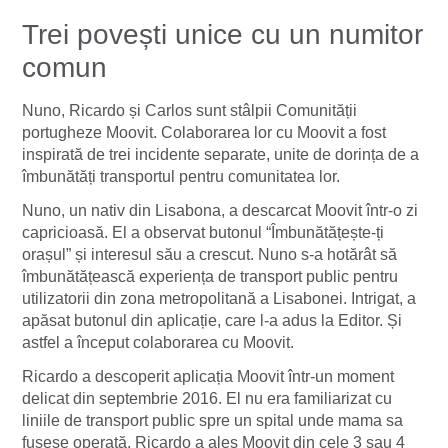
Trei povești unice cu un numitor
comun
Nuno, Ricardo și Carlos sunt stâlpii Comunității
portugheze Moovit. Colaborarea lor cu Moovit a fost
inspirată de trei incidente separate, unite de dorința de a
îmbunătăți transportul pentru comunitatea lor.
Nuno, un nativ din Lisabona, a descarcat Moovit într-o zi
capricioasă. El a observat butonul “Îmbunătățește-ți
orașul” și interesul său a crescut. Nuno s-a hotărât să
îmbunătățească experiența de transport public pentru
utilizatorii din zona metropolitană a Lisabonei. Intrigat, a
apăsat butonul din aplicație, care l-a adus la Editor. Și
astfel a început colaborarea cu Moovit.
Ricardo a descoperit aplicația Moovit într-un moment
delicat din septembrie 2016. El nu era familiarizat cu
liniile de transport public spre un spital unde mama sa
fusese operată. Ricardo a ales Moovit din cele 3 sau 4