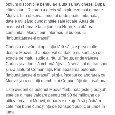
opțiuni disponibile pentru a-l ajuta să navigheze. După
câteva luni, Ricardo a decis să exploreze mai departe
Moovit. El a observat imediat unde poate îmbunătăți
datele utilizând cunoștințele sale locale. Atras de
aceeași chemare la acțiune ca Nuno, s-a alăturat
comunității Moovit prin intermediul butonului
“Îmbunătățește-ți orașul”.
Carlos a descărcat aplicația fără să știe prea multe
despre Moovit. El a observat că datele nu sunt așa de
exacte pe malul sudic al râului Tagus, unde trăiește.
Carlos și-a dorit să îmbunătățească serviciul de transport
și s-a alăturat Comunității. Prin apăsarea butonului
“Îmbunătățește-ți orașul”, el și-a început colaborarea cu
Moovit și cu ceilalți membrii ai Comunității din Lisabona.
Este evident că butonul Moovit “Îmbunătățește-ți orașul”
este de o mare valoare pentru cei 90 de milioane de
utilizatori ai lui Moovit, deoarece ne ajută să păstrăm
cele mai bune cunoștințe de transport public oriunde în
lume.