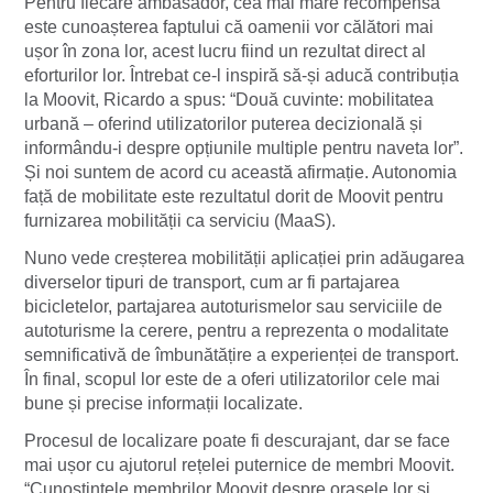
Pentru fiecare ambasador, cea mai mare recompensă
este cunoașterea faptului că oamenii vor călători mai
ușor în zona lor, acest lucru fiind un rezultat direct al
eforturilor lor. Întrebat ce-l inspiră să-și aducă contribuția
la Moovit, Ricardo a spus: “Două cuvinte: mobilitatea
urbană – oferind utilizatorilor puterea decizională și
informându-i despre opțiunile multiple pentru naveta lor”.
Și noi suntem de acord cu această afirmație. Autonomia
față de mobilitate este rezultatul dorit de Moovit pentru
furnizarea mobilității ca serviciu (MaaS).
Nuno vede creșterea mobilității aplicației prin adăugarea
diverselor tipuri de transport, cum ar fi partajarea
bicicletelor, partajarea autoturismelor sau serviciile de
autoturisme la cerere, pentru a reprezenta o modalitate
semnificativă de îmbunătățire a experienței de transport.
În final, scopul lor este de a oferi utilizatorilor cele mai
bune și precise informații localizate.
Procesul de localizare poate fi descurajant, dar se face
mai ușor cu ajutorul rețelei puternice de membri Moovit.
“Cunoștințele membrilor Moovit despre orașele lor și