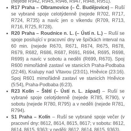
(nejede R942, R945, R946, R947, R948, R951).
R17 Praha – Olbramovice (– Č. Budějovice)
– Ruší
se vybrané spoje celotýdenně (nejede R702, R717,
R724, R735) a navíc jen o víkendu (R709, R713,
R716, R725, R728).
R20 Praha – Roudnice n. L. (– Ústí n. L.)
– Ruší se
spoje posilující v pracovní dny ve špičkách interval na
60 min. (nejede R670, R671, R674, R675, R678,
R679, R682, R686, R687, R691, R694, R695, R698,
R699) a navíc v sobotu a neděli (R699, R670). Spoj
R600 mimořádně zastaví ve stanicích Praha-Podbaba
(22:46), Kralupy nad Vltavou (23:01), Hněvice (23:16).
Spoj R601 mimořádně zastaví ve stanicích Hněvice
(5:54), Praha-Podbaba (6:23).
R23 Kolín – Štětí (– Ústí n. L. západ)
– Ruší se
vybrané spoje celotýdenně (nejede R785, R790), v
sobotu (nejede R780, R795) a v neděli (nejede R781,
R794).
S1 Praha – Kolín
– Ruší se vybrané spoje večer (v
pracovní dny: 8612, 8614, 8615, 8617; v sobotu: 8612,
8614, 8615, 9363; v neděli: 8612, 8614, 8615, 9363).