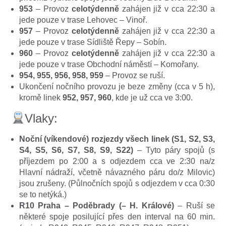
953
– Provoz
celotýdenně
zahájen již v cca 22:30 a
jede pouze v trase Lehovec – Vinoř.
957
– Provoz
celotýdenně
zahájen již v cca 22:30 a
jede pouze v trase Sídliště Řepy – Sobín.
960
– Provoz
celotýdenně
zahájen již v cca 22:30 a
jede pouze v trase Obchodní náměstí – Komořany.
954, 955, 956, 958, 959
– Provoz se ruší.
Ukončení nočního provozu je beze změny (cca v 5 h),
kromě linek
952, 957, 960
, kde je už cca ve 3:00.
Vlaky:
Noční (víkendové) rozjezdy všech linek (S1, S2, S3,
S4, S5, S6, S7, S8, S9, S22)
– Tyto páry spojů (s
příjezdem po 2:00 a s odjezdem cca ve 2:30 na/z
Hlavní nádraží, včetně návazného páru do/z Milovic)
jsou zrušeny. (Půlnočních spojů s odjezdem v cca 0:30
se to netýká.)
R10 Praha – Poděbrady (– H. Králové)
– Ruší se
některé spoje posilující přes den interval na 60 min.