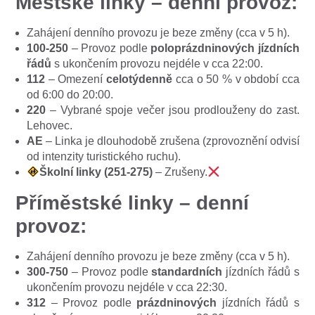
Městské linky – denní provoz:
Zahájení denního provozu je beze změny (cca v 5 h).
100-250
– Provoz podle
poloprázdninových jízdních
řádů
s ukončením provozu nejdéle v cca 22:00.
112
– Omezení
celotýdenně
cca o 50 % v období cca
od 6:00 do 20:00.
220
– Vybrané spoje večer jsou prodlouženy do zast.
Lehovec.
AE
– Linka je dlouhodobě zrušena (zprovoznění odvisí
od intenzity turistického ruchu).
Školní linky (251-275)
– Zrušeny.
Příměstské linky – denní
provoz:
Zahájení denního provozu je beze změny (cca v 5 h).
300-750
– Provoz podle
standardních
jízdních řádů s
ukončením provozu nejdéle v cca 22:30.
312
– Provoz podle
prázdninových
jízdních řádů s