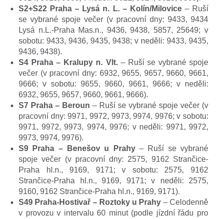
S2+S22 Praha – Lysá n. L. – Kolín/Milovice
– Ruší
se vybrané spoje večer (v pracovní dny: 9433, 9434
Lysá n.L.-Praha Mas.n., 9436, 9438, 5857, 25649; v
sobotu: 9433, 9436, 9435, 9438; v neděli: 9433, 9435,
9436, 9438).
S4 Praha – Kralupy n. Vlt.
– Ruší se vybrané spoje
večer (v pracovní dny: 6932, 9655, 9657, 9660, 9661,
9666; v sobotu: 9655, 9660, 9661, 9666; v neděli:
6932, 9655, 9657, 9660, 9661, 9666).
S7 Praha – Beroun
– Ruší se vybrané spoje večer (v
pracovní dny: 9971, 9972, 9973, 9974, 9976; v sobotu:
9971, 9972, 9973, 9974, 9976; v neděli: 9971, 9972,
9973, 9974, 9976).
S9 Praha – Benešov u Prahy
– Ruší se vybrané
spoje večer (v pracovní dny: 2575, 9162 Strančice-
Praha hl.n., 9169, 9171; v sobotu: 2575, 9162
Strančice-Praha hl.n., 9169, 9171; v neděli: 2575,
9160, 9162 Strančice-Praha hl.n., 9169, 9171).
S49 Praha-Hostivař – Roztoky u Prahy
– Celodenně
v provozu v intervalu 60 minut (podle jízdní řádu pro