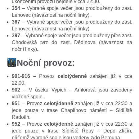
ukončením provozu nejdéle v cca 22:30.
354
– Vybrané spoje večer jsou prodlouženy do zast.
Lehovec (návaznost na noční linky).
367
– Vybrané spoje večer jsou prodlouženy do zast.
Lehovec (návaznost na noční linky).
397
– Vybrané spoje večer jsou prodlouženy přes zast.
Chodovská tvrz do zast. Dědinova (návaznost na
noční linky).
Noční provoz:
901-916
– Provoz
celotýdenně
zahájen již v cca
22:00.
902
– V úseku Vypich – Amforová jsou zavedeny
vložené spoje.
951
– Provoz
celotýdenně
zahájen již v cca 22:30 a
jede pouze v trase Chaplinovo náměstí – Sídliště
Radotín.
952
– Provoz
celotýdenně
zahájen již v cca 22:30 a
jede pouze v trase Sídliště Řepy – Depo Zličín,
přičemž vybrané spoje jsou vedeny z/do Berouna.