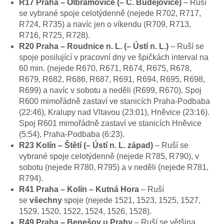
R17 Praha – Olbramovice (– Č. Budějovice)
– Ruší
se vybrané spoje celotýdenně (nejede R702, R717,
R724, R735) a navíc jen o víkendu (R709, R713,
R716, R725, R728).
R20 Praha – Roudnice n. L. (– Ústí n. L.)
– Ruší se
spoje posilující v pracovní dny ve špičkách interval na
60 min. (nejede R670, R671, R674, R675, R678,
R679, R682, R686, R687, R691, R694, R695, R698,
R699) a navíc v sobotu a neděli (R699, R670). Spoj
R600 mimořádně zastaví ve stanicích Praha-Podbaba
(22:46), Kralupy nad Vltavou (23:01), Hněvice (23:16).
Spoj R601 mimořádně zastaví ve stanicích Hněvice
(5:54), Praha-Podbaba (6:23).
R23 Kolín – Štětí (– Ústí n. L. západ)
– Ruší se
vybrané spoje celotýdenně (nejede R785, R790), v
sobotu (nejede R780, R795) a v neděli (nejede R781,
R794).
R41 Praha – Kolín – Kutná Hora
– Ruší
se
všechny
spoje (nejede 1521, 1523, 1525, 1527,
1529, 1520, 1522, 1524, 1526, 1528).
R49 Praha – Benešov u Prahy
– Ruší se většina