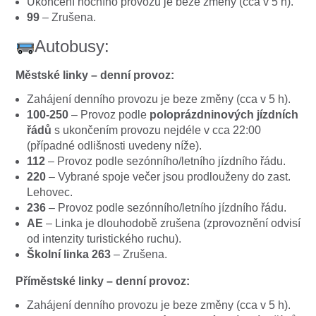
Ukončení nočního provozu je beze změny (cca v 5 h).
99
– Zrušena.
Autobusy:
Městské linky – denní provoz:
Zahájení denního provozu je beze změny (cca v 5 h).
100-250
– Provoz podle
poloprázdninových jízdních
řádů
s ukončením provozu nejdéle v cca 22:00
(případné odlišnosti uvedeny níže).
112
– Provoz podle sezónního/letního jízdního řádu.
220
– Vybrané spoje večer jsou prodlouženy do zast.
Lehovec.
236
– Provoz podle sezónního/letního jízdního řádu.
AE
– Linka je dlouhodobě zrušena (zprovoznění odvisí
od intenzity turistického ruchu).
Školní linka 263
– Zrušena.
Příměstské linky – denní provoz:
Zahájení denního provozu je beze změny (cca v 5 h).