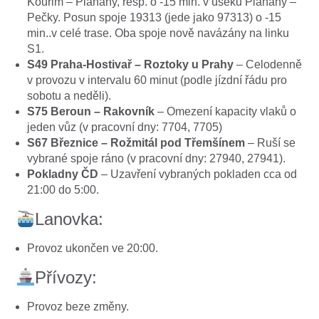
Kouřim – Plaňany, resp. o -15 min. v úseku Plaňany –
Pečky. Posun spoje 19313 (jede jako 97313) o -15
min..v celé trase. Oba spoje nově navázány na linku
S1.
S49 Praha-Hostivař – Roztoky u Prahy
– Celodenně
v provozu v intervalu 60 minut (podle jízdní řádu pro
sobotu a neděli).
S75 Beroun – Rakovník
– Omezení kapacity vlaků o
jeden vůz (v pracovní dny: 7704, 7705)
S67 Březnice – Rožmitál pod Třemšínem
– Ruší se
vybrané spoje ráno (v pracovní dny: 27940, 27941).
Pokladny ČD
– Uzavření vybraných pokladen cca od
21:00 do 5:00.
Lanovka:
Provoz ukončen ve 20:00.
Přívozy:
Provoz beze změny.