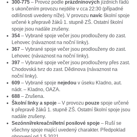
300-775
– Provoz podle
prázdninových
jízdních řádů
s ukončením provozu nejdéle v cca 22:30 (případné
odlišnosti uvedeny níže). V provozu
navíc
školní spoje
určené k přepravě žáků 1. stupně ZŠ. Ostatní školní
spoje jsou nadále zrušeny.
354
– Vybrané spoje večer jsou prodlouženy do zast.
Lehovec (návaznost na noční linky).
367
– Vybrané spoje večer jsou prodlouženy do zast.
Lehovec (návaznost na noční linky).
397
– Vybrané spoje večer jsou prodlouženy přes zast.
Chodovská tvrz do zast. Dědinova (návaznost na
noční linky).
609
– Vybrané spoje
nejedou
v úseku Kladno, aut.
nádr. – Kladno, OAZA.
688
– Zrušena.
Školní linky a spoje
– V provozu
pouze
spoje určené
k přepravě žáků 1. stupně ZŠ. Ostatní školní spoje jsou
nadále zrušeny.
Sezónní/rekreační/letní posilové spoje
– Ruší se
všechny spoje mající uvedený charakter. Předpoklad
obnovení od 1.5.2021.