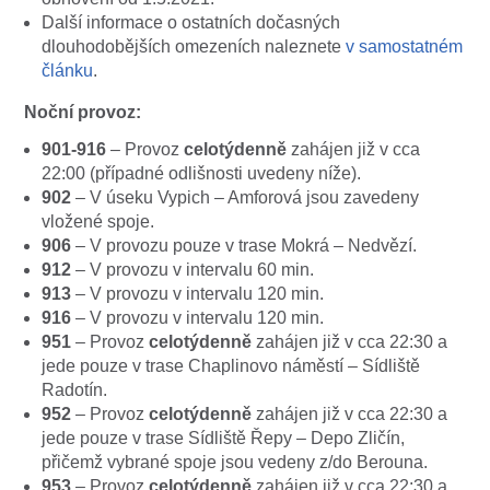
Další informace o ostatních dočasných
dlouhodobějších omezeních naleznete
v samostatném
článku
.
Noční provoz:
901-916
– Provoz
celotýdenně
zahájen již v cca
22:00 (případné odlišnosti uvedeny níže).
902
– V úseku Vypich – Amforová jsou zavedeny
vložené spoje.
906
– V provozu pouze v trase Mokrá – Nedvězí.
912
– V provozu v intervalu 60 min.
913
– V provozu v intervalu 120 min.
916
– V provozu v intervalu 120 min.
951
– Provoz
celotýdenně
zahájen již v cca 22:30 a
jede pouze v trase Chaplinovo náměstí – Sídliště
Radotín.
952
– Provoz
celotýdenně
zahájen již v cca 22:30 a
jede pouze v trase Sídliště Řepy – Depo Zličín,
přičemž vybrané spoje jsou vedeny z/do Berouna.
953
– Provoz
celotýdenně
zahájen již v cca 22:30 a