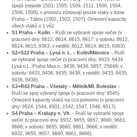
spojů (nejede 1501, 1505, 1509, 1511, 1500, 1504,
1506, 1508), v provozu zůstavají pouze vlaky v trase
Praha – Tábor (1502, 1503, 1507). Omezení kapacity
všech vlaků o 1 vůz.
S1 Praha – Kolín
– Ruší se vybrané spoje večer (v
pracovní dny: 8612, 8614, 8615, 8617; v sobotu: 8612,
8614, 8615, 9363; v neděli: 8612, 8614, 8615, 9363).
S2+S22 Praha – Lysá n. L. – Kolín/Milovice
– Ruší
se vybrané spoje večer (v pracovní dny: 9433, 9434
Lysá n.L.-Praha Mas.n., 9436, 9438, 5857, 25649; v
sobotu: 9433, 9436, 9435, 9438; v neděli: 9433, 9435,
9436, 9438).
S3+R43 Praha – Všetaty – Mělník/Ml. Boleslav
–
Ruší se spoj vybraný spoje (v pracovní dny: 9545).
Omezení kapacity vlaků na cca polovinu (v pracovní
dny: 9524, 1544, 9501, 1542, 1547, 1546, 9517).
S4 Praha – Kralupy n. Vlt.
– Ruší se vybrané spoje
večer (v pracovní dny: 6932, 9655, 9657, 9660, 9661,
9666; v sobotu: 9655, 9660, 9661, 9666; v neděli:
6932, 9655, 9657, 9660, 9661, 9666).