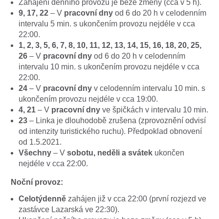
Zahájení denního provozu je beze změny (cca v 5 h).
9, 17, 22
– V
pracovní dny
od 6 do 20 h v celodenním
intervalu 5 min. s ukončením provozu nejdéle v cca
22:00.
1, 2, 3, 5, 6, 7, 8, 10, 11, 12, 13, 14, 15, 16, 18, 20, 25,
26
– V
pracovní dny
od 6 do 20 h v celodenním
intervalu 10 min. s ukončením provozu nejdéle v cca
22:00.
24
– V
pracovní dny
v celodenním intervalu 10 min. s
ukončením provozu nejdéle v cca 19:00.
4, 21
– V
pracovní dny
ve špičkách v intervalu 10 min.
23
– Linka je dlouhodobě zrušena (zprovoznění odvisí
od intenzity turistického ruchu). Předpoklad obnovení
od 1.5.2021.
Všechny
– V
sobotu, neděli a svátek
ukončen
nejdéle v cca 22:00.
Noční provoz:
Celotýdenně
zahájen již v cca 22:00 (první rozjezd ve
zastávce Lazarská ve 22:30).