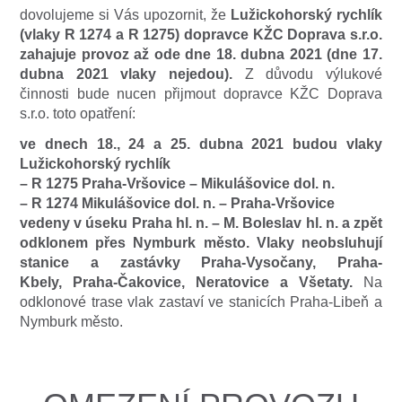
dovolujeme si Vás upozornit, že
Lužickohorský rychlík
(vlaky R 1274 a R 1275) dopravce KŽC Doprava s.r.o.
zahajuje provoz až ode dne 18. dubna 2021 (dne 17.
dubna 2021 vlaky nejedou).
Z důvodu výlukové
činnosti bude nucen přijmout dopravce KŽC Doprava
s.r.o. toto opatření:
ve dnech 18., 24 a 25. dubna 2021 budou vlaky
Lužickohorský rychlík
– R 1275 Praha-Vršovice – Mikulášovice dol. n.
– R 1274 Mikulášovice dol. n. – Praha-Vršovice
vedeny v úseku Praha hl. n. – M. Boleslav hl. n. a zpět
odklonem přes Nymburk město. Vlaky neobsluhují
stanice a zastávky Praha-Vysočany, Praha-
Kbely, Praha-Čakovice, Neratovice a Všetaty.
Na
odklonové trase vlak zastaví ve stanicích Praha-Libeň a
Nymburk město.