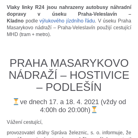
Vlaky linky R24 jsou nahrazeny autobusy náhradní
dopravy v úseku Praha-Veleslavín –
Kladno
podle
výlukového jízdního řádu
. V úseku Praha
Masarykovo nádraží – Praha-Veleslavín použijí cestující
MHD (tram + metro).
PRAHA MASARYKOVO
NÁDRAŽÍ – HOSTIVICE
– PODLEŠÍN
ve dnech 17. a 18. 4. 2021 (vždy od
4:00h do 20:00h)
Vážení cestující,
provozovatel dráhy Správa železnic, s. o. informuje, že