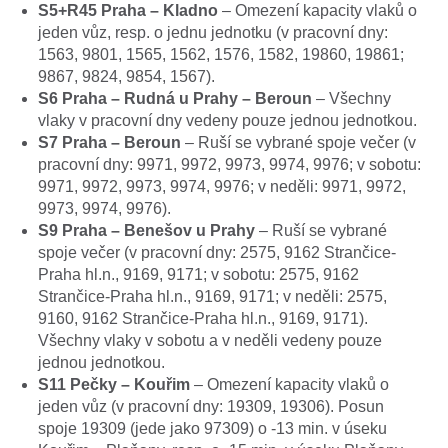
S5+R45 Praha – Kladno
– Omezení kapacity vlaků o
jeden vůz, resp. o jednu jednotku (v pracovní dny:
1563, 9801, 1565, 1562, 1576, 1582, 19860, 19861;
9867, 9824, 9854, 1567).
S6 Praha – Rudná u Prahy – Beroun
– Všechny
vlaky v pracovní dny vedeny pouze jednou jednotkou.
S7 Praha – Beroun
– Ruší se vybrané spoje večer (v
pracovní dny: 9971, 9972, 9973, 9974, 9976; v sobotu:
9971, 9972, 9973, 9974, 9976; v neděli: 9971, 9972,
9973, 9974, 9976).
S9 Praha – Benešov u Prahy
– Ruší se vybrané
spoje večer (v pracovní dny: 2575, 9162 Strančice-
Praha hl.n., 9169, 9171; v sobotu: 2575, 9162
Strančice-Praha hl.n., 9169, 9171; v neděli: 2575,
9160, 9162 Strančice-Praha hl.n., 9169, 9171).
Všechny vlaky v sobotu a v neděli vedeny pouze
jednou jednotkou.
S11 Pečky – Kouřim
– Omezení kapacity vlaků o
jeden vůz (v pracovní dny: 19309, 19306). Posun
spoje 19309 (jede jako 97309) o -13 min. v úseku