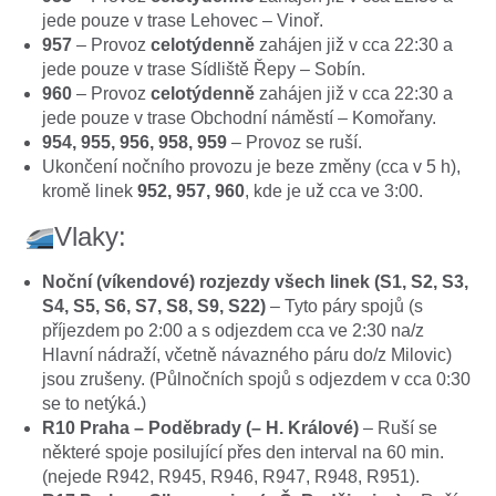
jede pouze v trase Lehovec – Vinoř.
957
– Provoz
celotýdenně
zahájen již v cca 22:30 a
jede pouze v trase Sídliště Řepy – Sobín.
960
– Provoz
celotýdenně
zahájen již v cca 22:30 a
jede pouze v trase Obchodní náměstí – Komořany.
954, 955, 956, 958, 959
– Provoz se ruší.
Ukončení nočního provozu je beze změny (cca v 5 h),
kromě linek
952, 957, 960
, kde je už cca ve 3:00.
Vlaky:
Noční (víkendové) rozjezdy všech linek (S1, S2, S3,
S4, S5, S6, S7, S8, S9, S22)
– Tyto páry spojů (s
příjezdem po 2:00 a s odjezdem cca ve 2:30 na/z
Hlavní nádraží, včetně návazného páru do/z Milovic)
jsou zrušeny. (Půlnočních spojů s odjezdem v cca 0:30
se to netýká.)
R10 Praha – Poděbrady (– H. Králové)
– Ruší se
některé spoje posilující přes den interval na 60 min.
(nejede R942, R945, R946, R947, R948, R951).