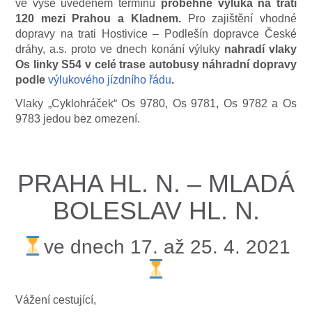
ve výše uvedeném termínu
proběhne výluka na trati
120 mezi Prahou a Kladnem.
Pro zajištění vhodné
dopravy na trati Hostivice – Podlešín dopravce České
dráhy, a.s. proto ve dnech konání výluky
nahradí vlaky
Os linky S54 v celé trase autobusy náhradní dopravy
podle
výlukového jízdního řádu
.
Vlaky „Cyklohráček“ Os 9780, Os 9781, Os 9782 a Os
9783 jedou bez omezení.
PRAHA HL. N. – MLADÁ
BOLESLAV HL. N.
ve dnech 17. až 25. 4. 2021
Vážení cestující,