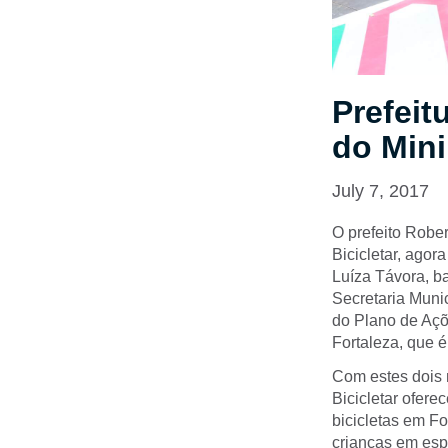
Prefeit
do Mini
July 7, 2017
O prefeito Rober
Bicicletar, agor
Luíza Távora, ba
Secretaria Muni
do Plano de Açõ
Fortaleza, que é
Com estes dois 
Bicicletar ofere
bicicletas em Fo
crianças em esp