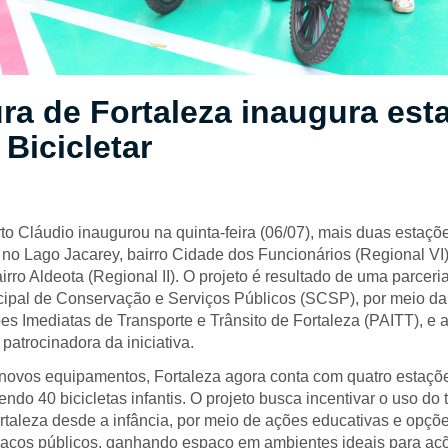
ura de Fortaleza inaugura est
 Bicicletar
to Cláudio inaugurou na quinta-feira (06/07), mais duas estaçõ
a no Lago Jacarey, bairro Cidade dos Funcionários (Regional VI
irro Aldeota (Regional II). O projeto é resultado de uma parceria
cipal de Conservação e Serviços Públicos (SCSP), por meio da
es Imediatas de Transporte e Trânsito de Fortaleza (PAITT), e
 patrocinadora da iniciativa.
novos equipamentos, Fortaleza agora conta com quatro estaçõ
cendo 40 bicicletas infantis. O projeto busca incentivar o uso do 
rtaleza desde a infância, por meio de ações educativas e opçõe
aços públicos, ganhando espaço em ambientes ideais para açõ