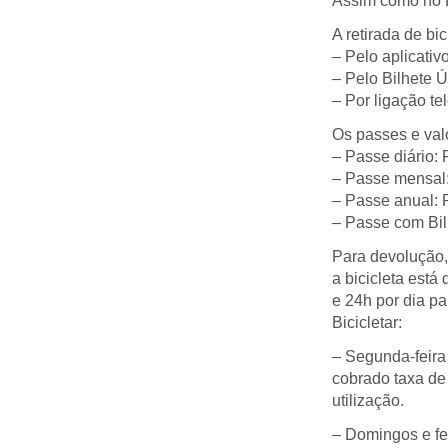
Assim como no Bi
A retirada de bi
– Pelo aplicativo
– Pelo Bilhete Ú
– Por ligação t
Os passes e val
– Passe diário: 
– Passe mensal
– Passe anual: 
– Passe com Bilh
Para devolução, 
a bicicleta está
e 24h por dia pa
Bicicletar:
– Segunda-feira
cobrado taxa de
utilização.
– Domingos e fe