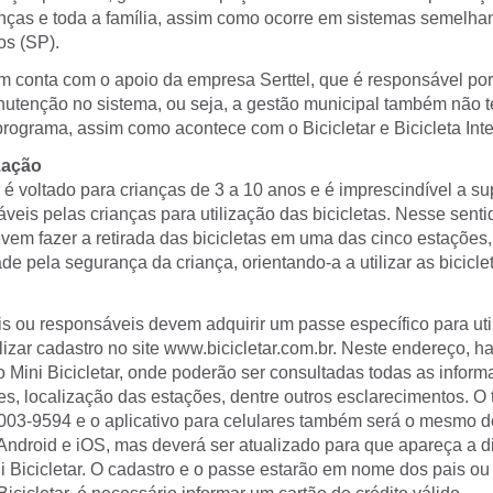
nças e toda a família, assim como ocorre em sistemas semelha
os (SP).
m conta com o apoio da empresa Serttel, que é responsável por 
nutenção no sistema, ou seja, a gestão municipal também não 
programa, assim como acontece com o Bicicletar e Bicicleta Int
zação
r é voltado para crianças de 3 a 10 anos e é imprescindível a s
veis pelas crianças para utilização das bicicletas. Nesse senti
vem fazer a retirada das bicicletas em uma das cinco estações
de pela segurança da criança, orientando-a a utilizar as bicic
is ou responsáveis devem adquirir um passe específico para uti
alizar cadastro no site www.bicicletar.com.br. Neste endereço, 
o Mini Bicicletar, onde poderão ser consultadas todas as infor
s, localização das estações, dentre outros esclarecimentos. O 
003-9594 e o aplicativo para celulares também será o mesmo do 
 Android e iOS, mas deverá ser atualizado para que apareça a d
i Bicicletar. O cadastro e o passe estarão em nome dos pais ou