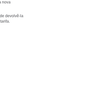
a nova
ode devolvê-la
arifa.