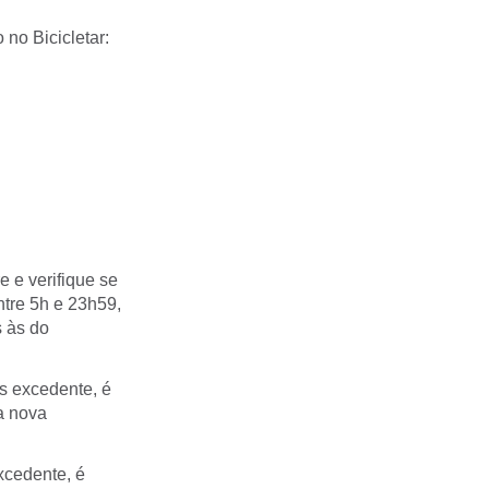
 no Bicicletar:
e e verifique se
ntre 5h e 23h59,
s às do
s excedente, é
a nova
xcedente, é