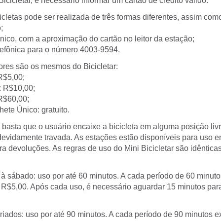
cicletar, é necessário informar um cartão de crédito válido.
cicletas pode ser realizada de três formas diferentes, assim como
;
nico, com a aproximação do cartão no leitor da estação;
elefônica para o número 4003-9594.
ores são os mesmos do Bicicletar:
R$5,00;
: R$10,00;
R$60,00;
ete Único: gratuito.
basta que o usuário encaixe a bicicleta em alguma posição livr
 devidamente travada. As estações estão disponíveis para uso e
ra devoluções. As regras de uso do Mini Bicicletar são idêntica
 à sábado: uso por até 60 minutos. A cada período de 60 minuto
 R$5,00. Após cada uso, é necessário aguardar 15 minutos par
riados: uso por até 90 minutos. A cada período de 90 minutos e