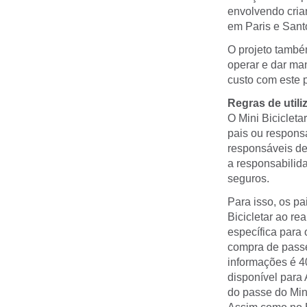
envolvendo cria
em Paris e Sant
O projeto també
operar e dar ma
custo com este 
Regras de utili
O Mini Bicicleta
pais ou responsá
responsáveis de
a responsabilida
seguros.
Para isso, os pa
Bicicletar ao re
específica para 
compra de passe
informações é 4
disponível para
do passe do Min