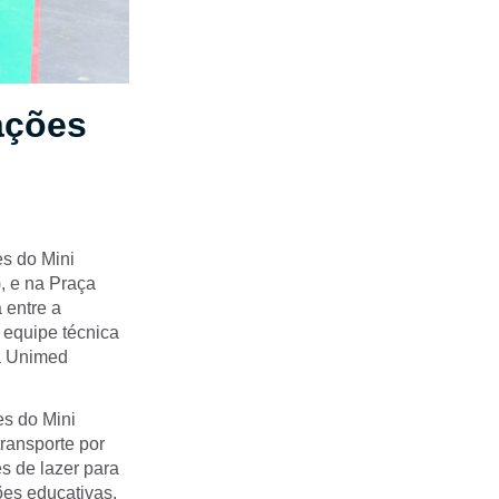
ações
es do Mini
), e na Praça
 entre a
 equipe técnica
 a Unimed
es do Mini
transporte por
s de lazer para
es educativas,