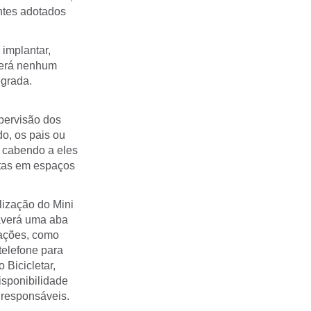
ntes adotados
implantar,
terá nenhum
egrada.
upervisão dos
do, os pais ou
, cabendo a eles
letas em espaços
lização do Mini
haverá uma aba
mações, como
telefone para
Bicicletar,
isponibilidade
 responsáveis.