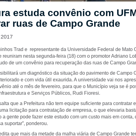
tura estuda convênio com UF
rar ruas de Campo Grande
 2017
uinhos Trad e representante da Universidade Federal de Mato 
 se reuniram nesta segunda-feira (18) com o promotor Adriano L
tudo de um convênio para recuperação das ruas de Campo Gra
sibilitará um diagnóstico da situação do pavimento de Campo 
teriorado e com vida útil exaurida. A universidade vai nos apre
ênio até o mês de fevereiro, para que o Município veja se é pos
Infraestrutura e Serviços Públicos, Rudi Fioresi.
salta que a Prefeitura não tem equipe suficiente para contratar e
uma licitação para contratação de empresa, o que elevaria bast
 a gente pode fazer este estudo com um custo mais em conta, 
sa suportar”, ponderou.
redita que mais da metade da malha viária de Campo Grande te