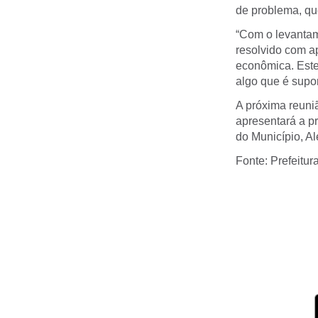
de problema, qu
“Com o levantam
resolvido com a
econômica. Este 
algo que é supor
A próxima reuni
apresentará a p
do Município, A
Fonte: Prefeitu