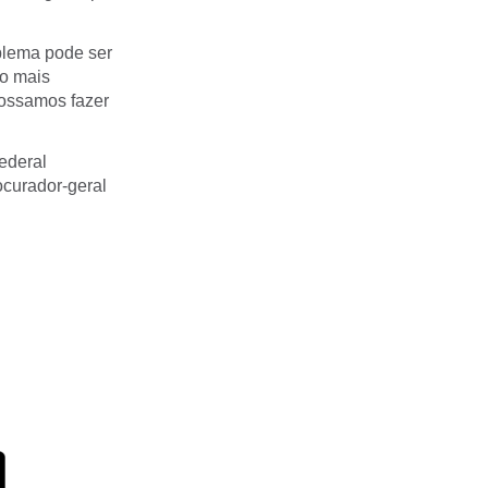
blema pode ser
ão mais
possamos fazer
ederal
ocurador-geral