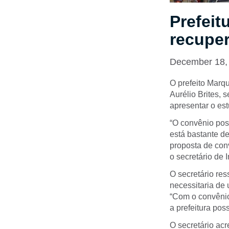
Prefei
recupe
December 18,
O prefeito Marq
Aurélio Brites,
apresentar o es
“O convênio pos
está bastante de
proposta de conv
o secretário de 
O secretário res
necessitaria de 
“Com o convênio
a prefeitura pos
O secretário ac