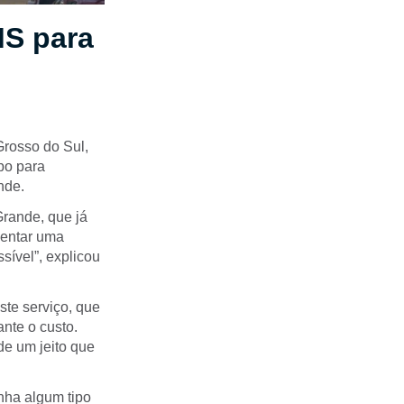
MS para
Grosso do Sul,
obo para
nde.
Grande, que já
sentar uma
sível”, explicou
ste serviço, que
ante o custo.
de um jeito que
nha algum tipo