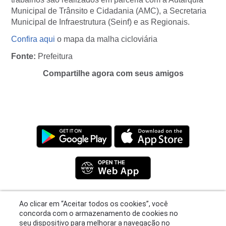
Municipal de Trânsito e Cidadania (AMC), a Secretaria
Municipal de Infraestrutura (Seinf) e as Regionais.
Confira aqui
o mapa da malha cicloviária
Fonte:
Prefeitura
Compartilhe agora com seus amigos
Ao clicar em “Aceitar todos os cookies”, você
concorda com o armazenamento de cookies no
Privacy Policy
|
Terms
|
Support
seu dispositivo para melhorar a navegação no
© 2026 Moovit Updates - All Rights Reserved.
site, analisar o uso do site e ajudar em nossos
esforços de marketing.