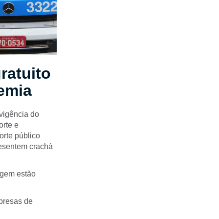
ratuito
demia
 vigência do
orte e
orte público
resentem crachá
agem estão
mpresas de