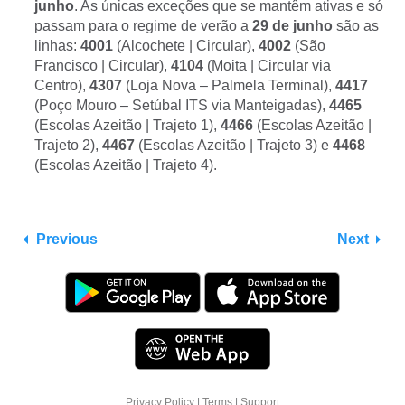
junho
. As únicas exceções que se mantêm ativas e só
passam para o regime de verão a
29 de junho
são as
linhas:
4001
(Alcochete | Circular),
4002
(São
Francisco | Circular),
4104
(Moita | Circular via
Centro),
4307
(Loja Nova – Palmela Terminal),
4417
(Poço Mouro – Setúbal ITS via Manteigadas),
4465
(Escolas Azeitão | Trajeto 1),
4466
(Escolas Azeitão |
Trajeto 2),
4467
(Escolas Azeitão | Trajeto 3) e
4468
(Escolas Azeitão | Trajeto 4).
Previous
Next
Privacy Policy
|
Terms
|
Support