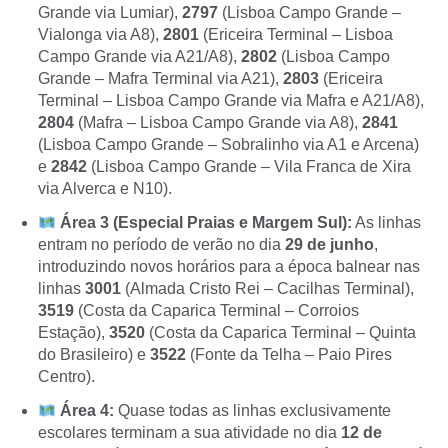
Grande via Lumiar),
2797
(Lisboa Campo Grande –
Vialonga via A8),
2801
(Ericeira Terminal – Lisboa
Campo Grande via A21/A8),
2802
(Lisboa Campo
Grande – Mafra Terminal via A21),
2803
(Ericeira
Terminal – Lisboa Campo Grande via Mafra e A21/A8),
2804
(Mafra – Lisboa Campo Grande via A8),
2841
(Lisboa Campo Grande – Sobralinho via A1 e Arcena)
e
2842
(Lisboa Campo Grande – Vila Franca de Xira
via Alverca e N10).
Área 3 (Especial Praias e Margem Sul):
As linhas
entram no período de verão no dia
29 de junho
,
introduzindo novos horários para a época balnear nas
linhas
3001
(Almada Cristo Rei – Cacilhas Terminal),
3519
(Costa da Caparica Terminal – Corroios
Estação),
3520
(Costa da Caparica Terminal – Quinta
do Brasileiro) e
3522
(Fonte da Telha – Paio Pires
Centro).
Área 4:
Quase todas as linhas exclusivamente
escolares terminam a sua atividade no dia
12 de