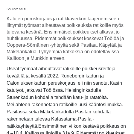
Source: hsl.fi
Katujen peruskorjaus ja ratikkaverkon laajenemiseen
liittymät työmaat aiheuttavat poikkeuksia ratikoille myös
tulevana kesänä. Ensimmäiset poikkeukset alkavat jo
huhtikuussa. Pidemmät poikkeukset koskevat Töölöä ja
Ooppera-Sörnäinen -yhteyttä sekä Pasilaa, Käpylää ja
Mäkelänkatua. Lyhyempiä katkoksia on odotettavissa
Kallioon ja Munkkiniemeen.
Useat työmaat aiheuttavat ratikoille poikkeusreittejä
keväällä ja kesällä 2022. Runeberginkadun ja
Caloniuksenkadun peruskorjaus, eli niin sanotut Kasin
katutyöt, jatkuvat Töölössä. Helsinginkadulla
Sturenkadun kohdalla tehdään katu- ja ratatöitä.
Meilahteen rakennetaan ratikoille uusi kääntösilmukka.
Pasilassa sekä Mäkelänkadulla Pasilan kohdalla
rakennetaan tulevaa Kalasatama-Pasila -
ratikkayhteyttä.
Ensimmäinen viikon kestävä poikkeus on
4.–10.4. Kalliossa linjoilla 3 ja 9. Pidemmät poikkeukset