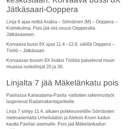
Jätkäsaari-Ooppera
Linja 8 ajaa reittiä Arabia – Sörnäinen (M) – Ooppera –
Kolmikulma. Pois jää siis osuus Oopperalta
Jätkäsaareen.
Korvaava bussi 8X ajaa 11.4.–12.6. välillä Ooppera –
Töölö – Jätkäsaari.
Korvaavan bussin 8X lisäksi Töölöä palvelevat muun
muassa runkolinjat 20 ja 30.
Linjalta 7 jää Mäkelänkatu pois
Pasilassa Kalasatama-Pasila -raitiotien rakennustyöt
laajenevat Radanrakentajantielle.
Linja 7 siirtyy 11.4. alkaen poikkeusreitille Sörnäisten
metroasemalta Urheilutalon ja Aleksis Kiven kadun
kautta Pasilan asemalle. Pois jää Mäkelänkadun