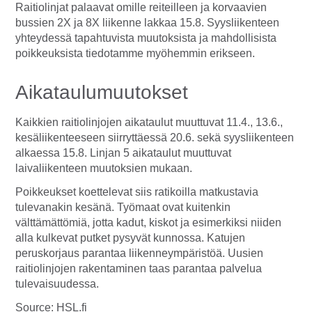
Raitiolinjat palaavat omille reiteilleen ja korvaavien
bussien 2X ja 8X liikenne lakkaa 15.8. Syysliikenteen
yhteydessä tapahtuvista muutoksista ja mahdollisista
poikkeuksista tiedotamme myöhemmin erikseen.
Aikataulumuutokset
Kaikkien raitiolinjojen aikataulut muuttuvat 11.4., 13.6.,
kesäliikenteeseen siirryttäessä 20.6. sekä syysliikenteen
alkaessa 15.8. Linjan 5 aikataulut muuttuvat
laivaliikenteen muutoksien mukaan.
Poikkeukset koettelevat siis ratikoilla matkustavia
tulevanakin kesänä. Työmaat ovat kuitenkin
välttämättömiä, jotta kadut, kiskot ja esimerkiksi niiden
alla kulkevat putket pysyvät kunnossa. Katujen
peruskorjaus parantaa liikenneympäristöä. Uusien
raitiolinjojen rakentaminen taas parantaa palvelua
tulevaisuudessa.
Source: HSL.fi