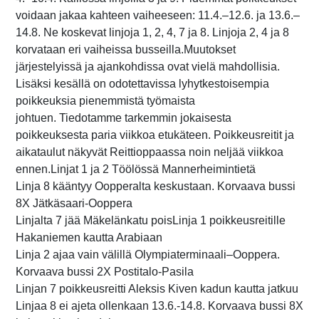
voidaan jakaa kahteen vaiheeseen: 11.4.–12.6. ja 13.6.–
14.8. Ne koskevat linjoja 1, 2, 4, 7 ja 8. Linjoja 2, 4 ja 8
korvataan eri vaiheissa busseilla.
Muutokset
järjestelyissä ja ajankohdissa ovat vielä mahdollisia.
Lisäksi kesällä on odotettavissa lyhytkestoisempia
poikkeuksia pienemmistä työmaista
johtuen.
Tiedotamme tarkemmin jokaisesta
poikkeuksesta paria viikkoa etukäteen. Poikkeusreitit ja
aikataulut näkyvät Reittioppaassa noin neljää viikkoa
ennen.
Linjat 1 ja 2 Töölössä Mannerheimintietä
Linja 8 kääntyy Oopperalta keskustaan. Korvaava bussi
8X Jätkäsaari-Ooppera
Linjalta 7 jää Mäkelänkatu poisLinja 1 poikkeusreitille
Hakaniemen kautta Arabiaan
Linja 2 ajaa vain välillä Olympiaterminaali–Ooppera.
Korvaava bussi 2X Postitalo-Pasila
Linjan 7 poikkeusreitti Aleksis Kiven kadun kautta jatkuu
Linjaa 8 ei ajeta ollenkaan 13.6.-14.8. Korvaava bussi 8X