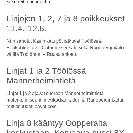
koko reitin pituudelta
Linjojen 1, 2, 7 ja 8 poikkeukset
11.4.-12.6.
Niin sanotut Kasin katutyöt jatkuvat Töölössä.
Pääkohteet ovat Caloniuksenkatu sekä Runeberginkatu
välillä Töölöntori – Ruusulankatu.
Linjat 1 ja 2 Töölössä
Mannerheimintietä
Linjat 1 ja 2 ajavat suoraan Mannerheimintietä
molempiin suuntiin. Arkadiankadun ja Runeberginkadun
reittiosuudet jäävät pois.
Linja 8 kääntyy Oopperalta
keskustaan. Korvaava bussi 8X