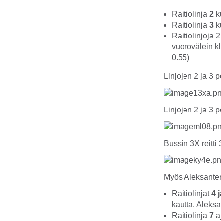
Raitiolinja
2
ku
Raitiolinja
3
ku
Raitiolinjoja 
vuorovälein kl
0.55)
Linjojen 2 ja 3 p
Linjojen 2 ja 3 
Bussin 3X reitti 
Myös Aleksanteri
Raitiolinjat
4 j
kautta. Aleksa
Raitiolinja
7
a