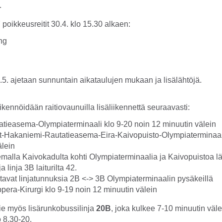
.
7 poikkeusreitit 30.4. klo 15.30 alkaen:
5. ajetaan sunnuntain aikataulujen mukaan ja lisälähtöjä.
kennöidään raitiovaunuilla lisäliikennettä seuraavasti:
tieasema-Olympiaterminaali klo 9-20 noin 12 minuutin välein
t-Hakaniemi-Rautatieasema-Eira-Kaivopuisto-Olympiaterminaali
älein
malla Kaivokadulta kohti Olympiaterminaalia ja Kaivopuistoa lä
ja linja 3B laiturilta 42.
tavat linjatunnuksia 2B <-> 3B Olympiaterminaalin pysäkeillä
era-Kirurgi klo 9-19 noin 12 minuutin välein
ie myös lisärunkobussilinja
20B
, joka kulkee 7-10 minuutin väle
 8.30-20.