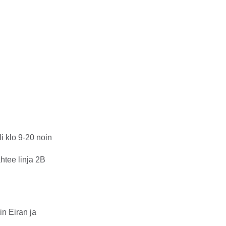
 klo 9-20 noin
htee linja 2B
in Eiran ja