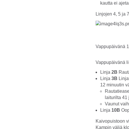
kautta ei ajeta
Linjojen 4, 5 ja 
Vappupäivänä 1.
Vappupäivänä lii
Linja
2B
Rauta
Linja
3B
Linja
12 minuutin v
Rautatiease
laiturilta 41 
Vaunut vaih
Linja
10B
Oopp
Kaivopuistoon v
Kampin väliä klo