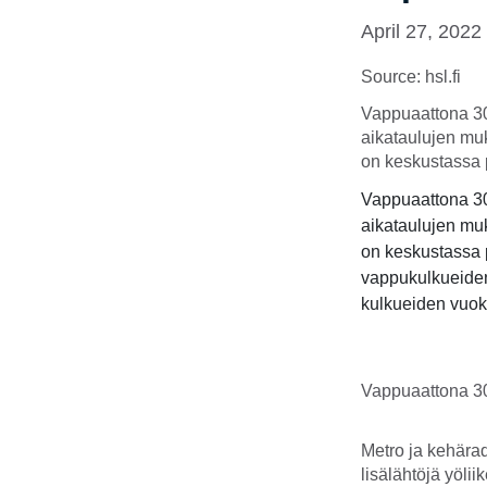
April 27, 2022
Source: hsl.fi
Vappuaattona 30
aikataulujen mu
on keskustassa 
Vappuaattona 30
aikataulujen mu
on keskustassa 
vappukulkueiden
kulkueiden vuoksi
Vappuaattona 30
Metro ja kehärad
lisälähtöjä yöli