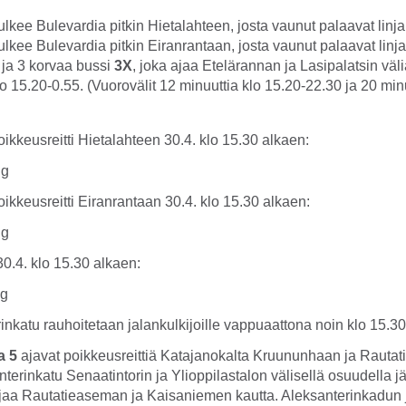
lkee Bulevardia pitkin Hietalahteen, josta vaunut palaavat linjal
lkee Bulevardia pitkin Eiranrantaan, josta vaunut palaavat linjal
2 ja 3 korvaa bussi
3X
, joka ajaa Etelärannan ja Lasipalatsin väl
o 15.20-0.55. (Vuorovälit 12 minuuttia klo 15.20-22.30 ja 20 min
oikkeusreitti Hietalahteen 30.4. klo 15.30 alkaen:
poikkeusreitti Eiranrantaan 30.4. klo 15.30 alkaen:
30.4. klo 15.30 alkaen:
nkatu rauhoitetaan jalankulkijoille vappuaattona noin klo 15.30
a 5
ajavat poikkeusreittiä Katajanokalta Kruununhaan ja Rauta
nterinkatu Senaatintorin ja Ylioppilastalon välisellä osuudella j
jaa Rautatieaseman ja Kaisaniemen kautta. Aleksanterinkadun