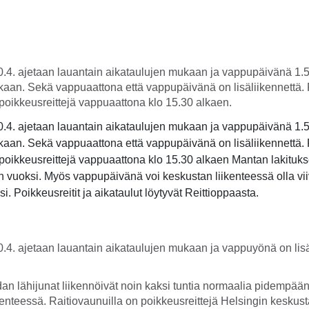
.4. ajetaan lauantain aikataulujen mukaan ja vappupäivänä 1.5
kaan. Sekä vappuaattona että vappupäivänä on lisäliikennettä. 
poikkeusreittejä vappuaattona klo 15.30 alkaen.
.4. ajetaan lauantain aikataulujen mukaan ja vappupäivänä 1.5
kaan. Sekä vappuaattona että vappupäivänä on lisäliikennettä. 
poikkeusreittejä vappuaattona klo 15.30 alkaen Mantan lakituks
 vuoksi. Myös vappupäivänä voi keskustan liikenteessä olla vii
. Poikkeusreitit ja aikataulut löytyvät Reittioppaasta.
.4. ajetaan lauantain aikataulujen mukaan ja vappuyönä on lisä
an lähijunat liikennöivät noin kaksi tuntia normaalia pidempään,
ikenteessä. Raitiovaunuilla on poikkeusreittejä Helsingin keskus