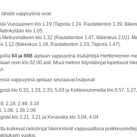
t lähdöt vappuyönä ovat:
tä Vuosaareen klo 1.19 (Tapiola 1.24, Rautatientori 1.39, Itäkes
atinkylään klo 1.05.
a Mellunmäkeen klo 1.32 (Rautatientori 1.47, Itäkeskus 2.01). 
o 1.12 (Itäkeskus 1.18, Rautatientori 1.33, Tapiola 1.47).
joilla
84 ja 88B
ajetaan vappuyönä lisälähtöjä Herttoniemen m
aan noin klo 02.00 asti. Muut metron liityntälinjat lopettavat lii
an.
eessä vappuyönä ajetaan seuraavat lisäjunat:
gistä klo 0.33, 1.33, 2.33, 5.03 ja Kirkkonummelta klo 0.57, 1.27,
48, 2.18, 2.48, 3.18
6, 1.06, 1.36 2.06
gistä klo 2.21, 3.21 ja Keravalta klo 3.04, 4.04
ta kulkevat raitiolinjat liikennöivät vappuaattona poikkeusreitte
akituksen vuoksi.