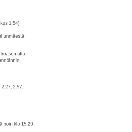
kus 1.54).
Mellunmäestä
etroasemalta
kennöinnin
 2.27, 2.57,
jä noin klo 15.20