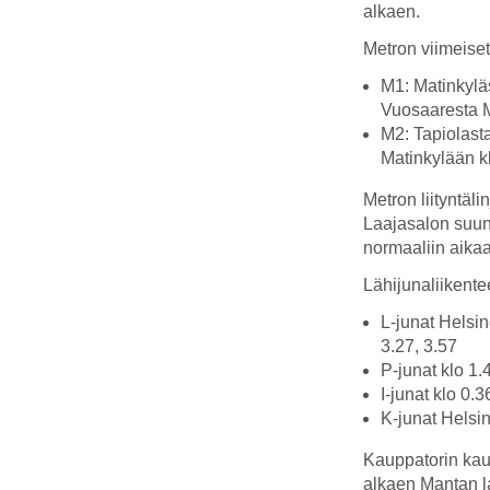
alkaen.
Metron viimeise
M1: Matinkyläs
Vuosaaresta M
M2: Tapiolast
Matinkylään kl
Metron liityntälin
Laajasalon suunt
normaaliin aika
Lähijunaliikent
L-junat Helsin
3.27, 3.57
P-junat klo 1.
I-junat klo 0.3
K-junat Helsin
Kauppatorin kaut
alkaen Mantan l