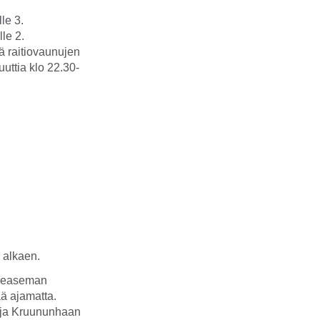
le 3.
le 2.
iä raitiovaunujen
uuttia klo 22.30-
 alkaen.
tieaseman
ää ajamatta.
 ja Kruununhaan