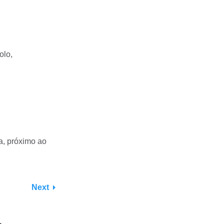
olo,
a, próximo ao
Next