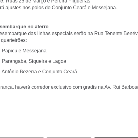
e:
Ruas 25 de Março e Pereira Filgueiras
á ajustes nos polos do Conjunto Ceará e Messejana.
sembarque no aterro
esembarque das linhas especiais serão na Rua Tenente Benév
quarteirões:
:
Papicu e Messejana
:
Parangaba, Siqueira e Lagoa
:
Antônio Bezerra e Conjunto Ceará
rança, haverá corredor exclusivo com gradis na Av. Rui Barbos