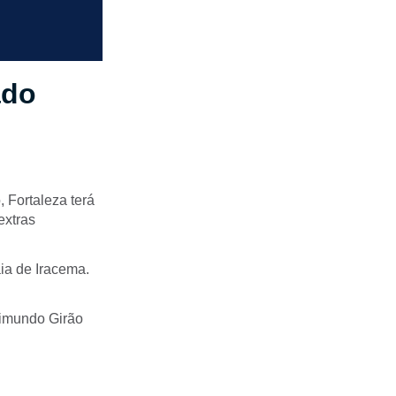
ado
 Fortaleza terá
extras
aia de Iracema.
aimundo Girão