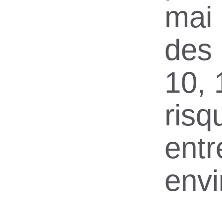
mai 
des 
10, 
risq
entr
envi