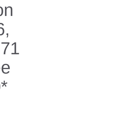
on
6,
 71
ée
*