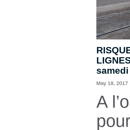
RISQU
LIGNES 
samedi 
May 18, 2017
A l’
pour