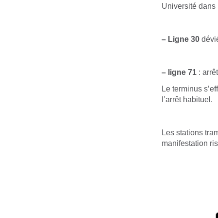
Université dans 
– Ligne 30
dévié
– ligne 71
: arrê
Le terminus s’ef
l’arrêt habituel.
Les stations tra
manifestation ri