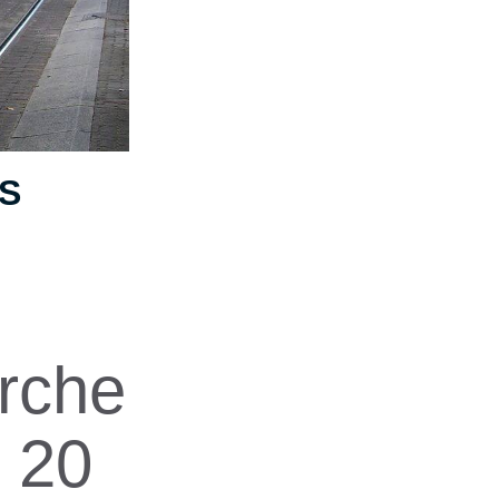
S
arche
 20