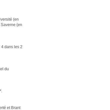
versité (en
e Saverne (en
e 4 dans les 2
tel du
*.
rté et Brant