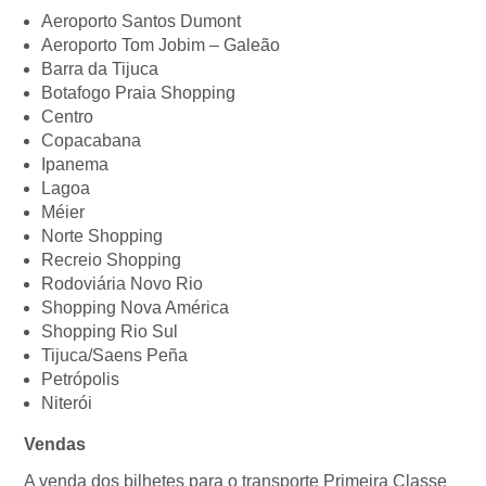
Aeroporto Santos Dumont
Aeroporto Tom Jobim – Galeão
Barra da Tijuca
Botafogo Praia Shopping
Centro
Copacabana
Ipanema
Lagoa
Méier
Norte Shopping
Recreio Shopping
Rodoviária Novo Rio
Shopping Nova América
Shopping Rio Sul
Tijuca/Saens Peña
Petrópolis
Niterói
Vendas
A venda dos bilhetes para o transporte Primeira Classe