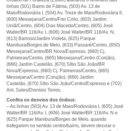
linhas (501) Bairro de Fátima, (503) Av. 13 de
Maio/Rodoviária I, (504) Av. Treze de Maio/Rodoviária II,
(600) Messejana/Centro/Frei Cirilo, (603) Jardim
Uniã/Centro, (604) Dias Macedo/Centro, (605) José
Walter/BR 116/Av. I, (606) José Walter/BR 116/Av. N,
(613) Barroso/Jardim Violeta, (625) Parque
Manibura/Borges de Melo, (633) Passaré/Centro, (650)
Messejana/Centro/BR Nova/Expresso, (660) Cj.
Palmeiras/Centro, (665) Messejana/Centro (Corijão),
(666) Jardim Castelão, (670) Sítio São João/BR
Nova/Expresso, (660) Cj. Palmeiras/Centro, (665)
Messejana/Centro (Corujão), (666) Jardim
Castelão, (670) Sítio São João/Centro/Expresso e (702)
Ant. Sales/Dionísio Torres.
Confira os desvios dos ônibus:
– As linhas (503) Av. 13 de Maio/Rodoviária I, (605) José
Walter/BR 116/Av. I, (606) José Walter/BR 116/Av. N e
(625) Parque Manibura/Borges de Melo, quando
trafegarem no sentido centro/bairro, devem desviar o