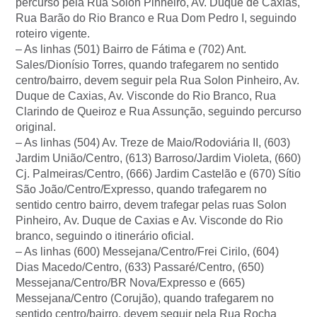
percurso pela Rua Solon Pinheiro, Av. Duque de Caxias,
Rua Barão do Rio Branco e Rua Dom Pedro I, seguindo
roteiro vigente.
– As linhas (501) Bairro de Fátima e (702) Ant.
Sales/Dionísio Torres, quando trafegarem no sentido
centro/bairro, devem seguir pela Rua Solon Pinheiro, Av.
Duque de Caxias, Av. Visconde do Rio Branco, Rua
Clarindo de Queiroz e Rua Assunção, seguindo percurso
original.
– As linhas (504) Av. Treze de Maio/Rodoviária II, (603)
Jardim União/Centro, (613) Barroso/Jardim Violeta, (660)
Cj. Palmeiras/Centro, (666) Jardim Castelão e (670) Sítio
São João/Centro/Expresso, quando trafegarem no
sentido centro bairro, devem trafegar pelas ruas Solon
Pinheiro, Av. Duque de Caxias e Av. Visconde do Rio
branco, seguindo o itinerário oficial.
– As linhas (600) Messejana/Centro/Frei Cirilo, (604)
Dias Macedo/Centro, (633) Passaré/Centro, (650)
Messejana/Centro/BR Nova/Expresso e (665)
Messejana/Centro (Corujão), quando trafegarem no
sentido centro/bairro, devem seguir pela Rua Rocha