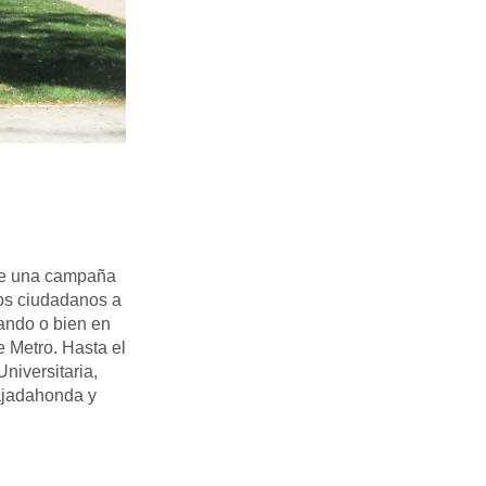
nte una campaña
los ciudadanos a
dando o bien en
e Metro. Hasta el
iversitaria,
ajadahonda y