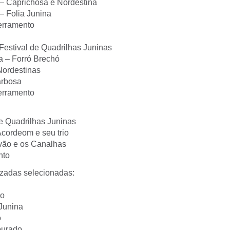
 – Caprichosa e Nordestina
– Folia Junina
erramento
Festival de Quadrilhas Juninas
a – Forró Brechó
Nordestinas
arbosa
erramento
de Quadrilhas Juninas
Acordeom e seu trio
vão e os Canalhas
nto
izadas selecionadas:
ço
 Junina
o
ourado