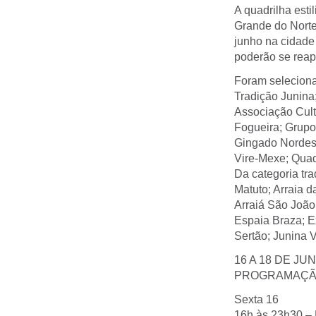
A quadrilha esti
Grande do Norte
junho na cidade
poderão se reap
Foram selecionad
Tradição Junina;
Associação Cult
Fogueira; Grupo
Gingado Nordest
Vire-Mexe; Quad
Da categoria tra
Matuto; Arraia d
Arraiá São João;
Espaia Braza; E
Sertão; Junina V
16 A 18 DE JU
PROGRAMAÇÃO
Sexta 16
16h às 23h30 – 