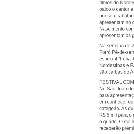
ritmos do Norde
palco o cantor 
por seu trabalho
apresentam no di
Nascimento com 
apresentam os 
Na semana de 23
Forró Pé-de-ser
especial “Folia 
Nordestinas e F
são Jarbas do A
FESTIVAL COM
No São João de 
para apresentaç
em conhecer ou 
categoria. As q
R$ 5 mil para o 
o quarto. O melh
receberão prêmio