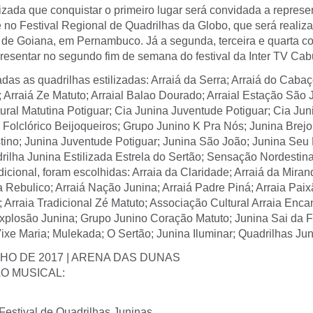
lizada que conquistar o primeiro lugar será convidada a represe
 no Festival Regional de Quadrilhas da Globo, que será realiz
 de Goiana, em Pernambuco. Já a segunda, terceira e quarta c
resentar no segundo fim de semana do festival da Inter TV Cab
as as quadrilhas estilizadas: Arraiá da Serra; Arraiá do Cabaç
 Arraiá Ze Matuto; Arraial Balao Dourado; Arraial Estação São 
ural Matutina Potiguar; Cia Junina Juventude Potiguar; Cia Ju
 Folclórico Beijoqueiros; Grupo Junino K Pra Nós; Junina Brejo
ino; Junina Juventude Potiguar; Junina São João; Junina Seu
rilha Junina Estilizada Estrela do Sertão; Sensação Nordestin
dicional, foram escolhidas: Arraia da Claridade; Arraiá da Miran
a Rebulico; Arraiá Nação Junina; Arraiá Padre Piná; Arraia Paix
 Arraia Tradicional Zé Matuto; Associação Cultural Arraia Enca
xplosão Junina; Grupo Junino Coração Matuto; Junina Sai da F
ixe Maria; Mulekada; O Sertão; Junina Iluminar; Quadrilhas Ju
NHO DE 2017 | ARENA DAS DUNAS
 MUSICAL:
Festival de Quadrilhas Juninas