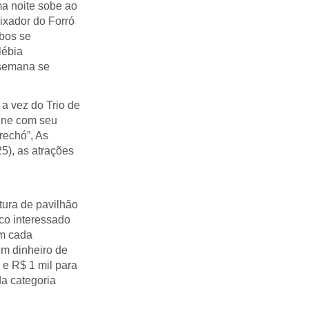
ma noite sobe ao
ixador do Forró
mbos se
lébia
 semana se
a vez do Trio de
Elne com seu
rechó”, As
5), as atrações
tura de pavilhão
co interessado
em cada
em dinheiro de
o e R$ 1 mil para
da categoria