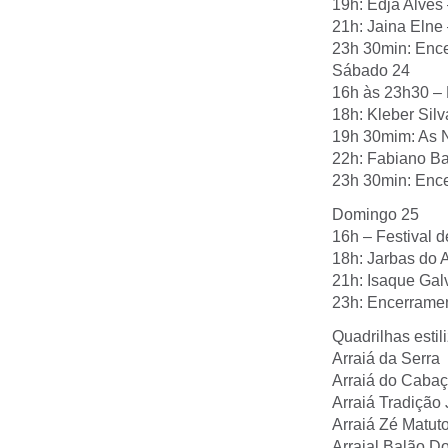
19h: Edja Alves
21h: Jaina Elne 
23h 30min: Enc
Sábado 24
16h às 23h30 – 
18h: Kleber Silv
19h 30mim: As 
22h: Fabiano B
23h 30min: Enc
Domingo 25
16h – Festival 
18h: Jarbas do 
21h: Isaque Gal
23h: Encerrame
Quadrilhas estil
Arraiá da Serra
Arraiá do Caba
Arraiá Tradição
Arraiá Zé Matut
Arraial Balão D