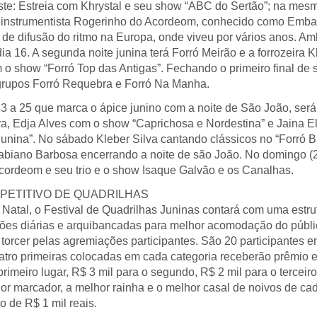
ste: Estreia com Khrystal e seu show “ABC do Sertão”; na mes
e instrumentista Rogerinho do Acordeom, conhecido como Emba
 de difusão do ritmo na Europa, onde viveu por vários anos. A
a 16. A segunda noite junina terá Forró Meirão e a forrozeira K
o show “Forró Top das Antigas”. Fechando o primeiro final de
grupos Forró Requebra e Forró Na Manha.
 a 25 que marca o ápice junino com a noite de São João, será 
ra, Edja Alves com o show “Caprichosa e Nordestina” e Jaina 
Junina”. No sábado Kleber Silva cantando clássicos no “Forró B
abiano Barbosa encerrando a noite de são João. No domingo (2
cordeom e seu trio e o show Isaque Galvão e os Canalhas.
PETITIVO DE QUADRILHAS
Natal, o Festival de Quadrilhas Juninas contará com uma estru
ões diárias e arquibancadas para melhor acomodação do públi
torcer pelas agremiações participantes. São 20 participantes 
uatro primeiras colocadas em cada categoria receberão prêmio 
primeiro lugar, R$ 3 mil para o segundo, R$ 2 mil para o terceir
or marcador, a melhor rainha e o melhor casal de noivos de ca
 de R$ 1 mil reais.