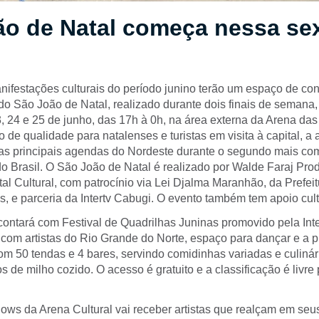
o de Natal começa nessa sex
anifestações culturais do período junino terão um espaço de co
o São João de Natal, realizado durante dois finais de semana, 
3, 24 e 25 de junho, das 17h à 0h, na área externa da Arena da
o de qualidade para natalenses e turistas em visita à capital, a
 das principais agendas do Nordeste durante o segundo mais 
 do Brasil. O São João de Natal é realizado por Walde Faraj Pr
l Cultural, com patrocínio via Lei Djalma Maranhão, da Prefeit
, e parceria da Intertv Cabugi. O evento também tem apoio cult
ontará com Festival de Quadrilhas Juninas promovido pela Int
com artistas do Rio Grande do Norte, espaço para dançar e a 
m 50 tendas e 4 bares, servindo comidinhas variadas e culinári
s de milho cozido. O acesso é gratuito e a classificação é livre
ows da Arena Cultural vai receber artistas que realçam em seus