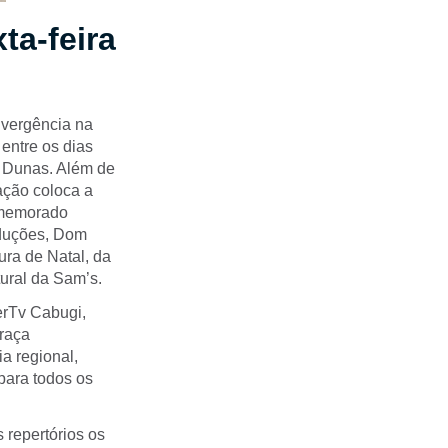
ta-feira
nvergência na
entre os dias
s Dunas. Além de
 ação coloca a
comemorado
oduções, Dom
ura de Natal, da
ural da Sam’s.
erTv Cabugi,
praça
a regional,
 para todos os
 repertórios os