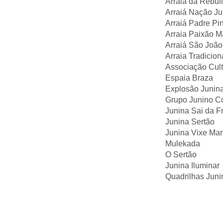
Arraia da Rebul
Arraiá Nação Ju
Arraiá Padre Pi
Arraia Paixão M
Arraiá São João
Arraia Tradicion
Associação Cult
Espaia Braza
Explosão Junin
Grupo Junino C
Junina Sai da F
Junina Sertão
Junina Vixe Mar
Mulekada
O Sertão
Junina Iluminar
Quadrilhas Juni