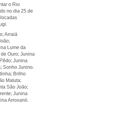
ntar o Rio
ado no dia 25 de
olocadas
ugi.
o; Arraiá
João;
nina Lume da
 de Ouro; Junina
 Pêdo; Junina
a; Sonho Junino.
dinha; Brilho
ão Matuta;
nta São João;
rente; Junina
nina Arroxanó.