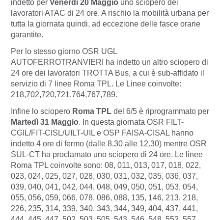
indetto per
Venerdì 20 Maggio
uno sciopero dei
lavoratori
ATAC
di 24 ore. A rischio la mobilità urbana per
tutta la giornata quindi, ad eccezione delle fasce orarie
garantite.
Per lo stesso giorno OSR UGL
AUTOFERROTRANVIERI ha indetto un altro sciopero di
24 ore dei lavoratori
TROTTA Bus
, a cui è sub-affidato il
servizio di 7 linee Roma TPL. Le Linee coinvolte:
218,702,720,721,764,767,789.
Infine lo sciopero
Roma TPL
del 6/5 è riprogrammato per
Martedì 31 Maggio
. In questa giornata OSR FILT-
CGIL/FIT-CISL/UILT-UIL e OSP FAISA-CISAL hanno
indetto 4 ore di fermo (dalle 8.30 alle 12.30) mentre OSR
SUL-CT ha proclamato uno sciopero di 24 ore. Le linee
Roma TPL coinvolte sono: 08, 011, 013, 017, 018, 022,
023, 024, 025, 027, 028, 030, 031, 032, 035, 036, 037,
039, 040, 041, 042, 044, 048, 049, 050, 051, 053, 054,
055, 056, 059, 066, 078, 086, 088, 135, 146, 213, 218,
226, 235, 314, 339, 340, 343, 344, 349, 404, 437, 441,
444, 445, 447, 502, 503, 505, 543, 546, 548, 552, 557,