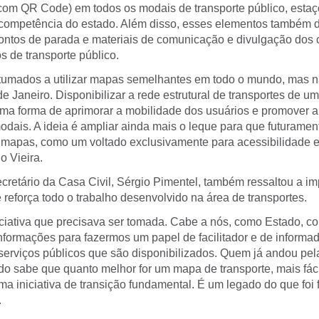
 com QR Code) em todos os modais de transporte público, estaç
 competência do estado. Além disso, esses elementos também d
ontos de parada e materiais de comunicação e divulgação dos 
s de transporte público.
tumados a utilizar mapas semelhantes em todo o mundo, mas 
 Janeiro. Disponibilizar a rede estrutural de transportes de u
ma forma de aprimorar a mobilidade dos usuários e promover a
odais. A ideia é ampliar ainda mais o leque para que futurame
 mapas, como um voltado exclusivamente para acessibilidade e 
o Vieira.
cretário da Casa Civil, Sérgio Pimentel, também ressaltou a im
reforça todo o trabalho desenvolvido na área de transportes.
iciativa que precisava ser tomada. Cabe a nós, como Estado, co
informações para fazermos um papel de facilitador e de informa
serviços públicos que são disponibilizados. Quem já andou pela
o sabe que quanto melhor for um mapa de transporte, mais fáci
uma iniciativa de transição fundamental. É um legado do que foi f
.