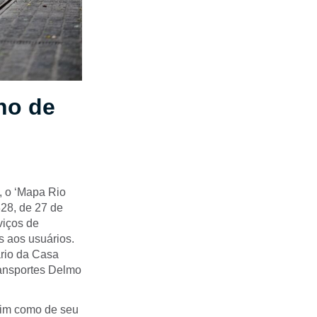
no de
s, o ‘Mapa Rio
328, de 27 de
viços de
s aos usuários.
ário da Casa
ransportes Delmo
ssim como de seu