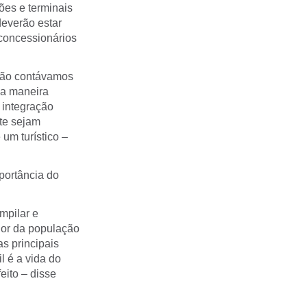
ões e terminais
everão estar
concessionários
não contávamos
ma maneira
 integração
nte sejam
um turístico –
portância do
mpilar e
dor da população
s principais
l é a vida do
eito – disse