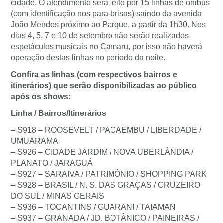
cidade. O atendimento será feito por 15 linhas de ônibus
(com identificação nos para-brisas) saindo da avenida
João Mendes próximo ao Parque, a partir da 1h30. Nos
dias 4, 5, 7 e 10 de setembro não serão realizados
espetáculos musicais no Camaru, por isso não haverá
operação destas linhas no período da noite.
Confira as linhas (com respectivos bairros e
itinerários) que serão disponibilizadas ao público
após os shows:
Linha / Bairros/Itinerários
– S918 – ROOSEVELT / PACAEMBU / LIBERDADE /
UMUARAMA
– S926 – CIDADE JARDIM / NOVA UBERLÂNDIA /
PLANATO / JARAGUÁ
– S927 – SARAIVA / PATRIMÔNIO / SHOPPING PARK
– S928 – BRASIL / N. S. DAS GRAÇAS / CRUZEIRO
DO SUL / MINAS GERAIS
– S936 – TOCANTINS / GUARANI / TAIAMAN
– S937 – GRANADA / JD. BOTÂNICO / PAINEIRAS /