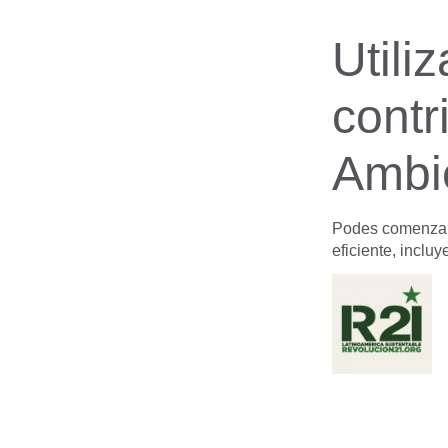
Utili
contr
Ambi
Podes comenzar 
eficiente, incluy