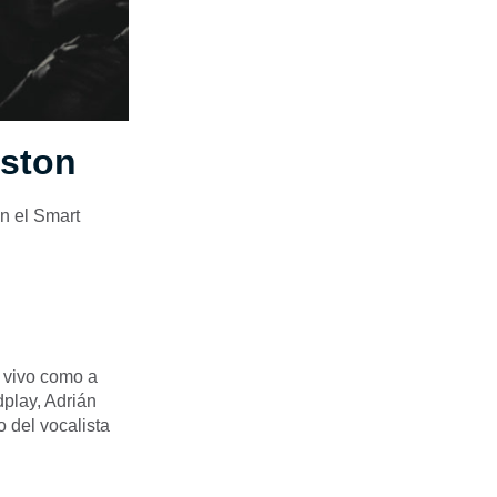
uston
n el Smart
n vivo como a
dplay, Adrián
 del vocalista