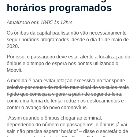
horários programados
Atualizado em: 18/05 às 12hrs.
Os ônibus da capital paulista não vão necessariamente
seguir horários programados, desde o dia 11 de maio de
2020.
Por isso, o passageiro deve estar atento a localização do
ônibus e o tempo de espera nos pontos utilizando o
Moovit.
A medida é para evitar lotação excessiva no transporte
coletivo por causa do rodízio municipal de veículos mais
rígido que começa a vigorar a partir de segunda-feira,
como uma forma de tentar reduzir os deslocamentos e
conter o avanço do novo coronavírus.
“Assim quando o ônibus chegar ao terminal,
dependendo do número de passageiros, o ônibus já vai
sair, não precisa esperar horário”
– disse o secretário de