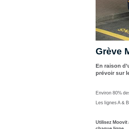
Grève 
En raison d’
prévoir sur l
Environ 80% des 
Les lignes A & 
Utilisez Moovit
chaque ligne.